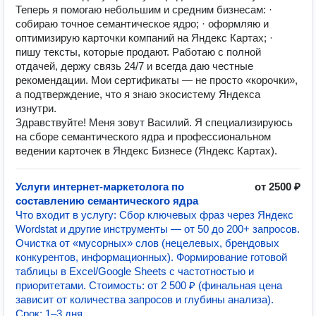
Теперь я помогаю небольшим и средним бизнесам: ·
собираю точное семантическое ядро; · оформляю и
оптимизирую карточки компаний на Яндекс Картах; ·
пишу тексты, которые продают. Работаю с полной
отдачей, держу связь 24/7 и всегда даю честные
рекомендации. Мои сертификаты — не просто «корочки»,
а подтверждение, что я знаю экосистему Яндекса
изнутри.
Здравствуйте! Меня зовут Василий. Я специализируюсь
на сборе семантического ядра и профессиональном
ведении карточек в Яндекс Бизнесе (Яндекс Картах).
Услуги интернет-маркетолога по
от 2500 ₽
составлению семантического ядра
Что входит в услугу: Сбор ключевых фраз через Яндекс
Wordstat и другие инструменты — от 50 до 200+ запросов.
Очистка от «мусорных» слов (нецелевых, брендовых
конкурентов, информационных). Формирование готовой
таблицы в Excel/Google Sheets с частотностью и
приоритетами. Стоимость: от 2 500 ₽ (финальная цена
зависит от количества запросов и глубины анализа).
Срок: 1–3 дня.