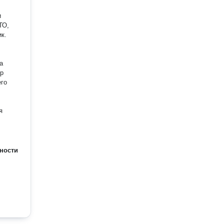
и
ик.
а
ор
его
я
ности