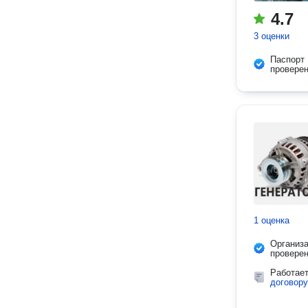
4.7
3 оценки
Паспорт
провере
1 оценка
Организ
провере
Работае
договору