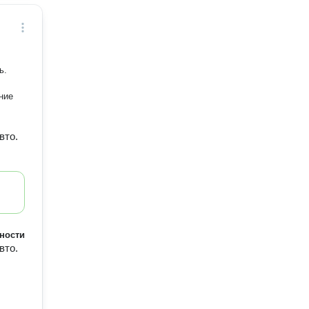
ь.
ние
вто.
ности
вто.