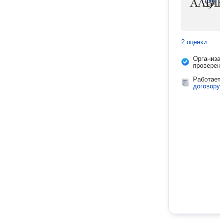
2 оценки
Организ
провере
Работае
договору