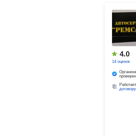
4.0
14 оценок
Организ
провере
Работае
договору