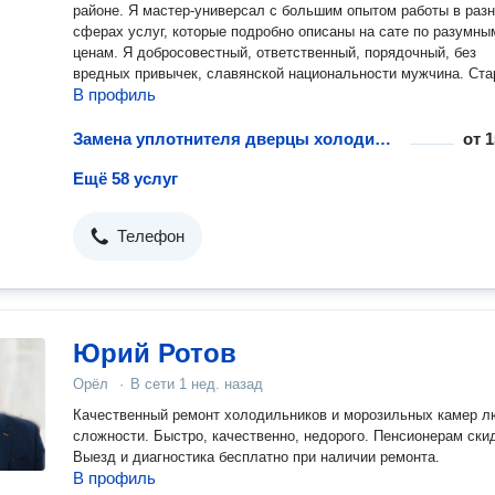
районе. Я мастер-универсал с большим опытом работы в раз
сферах услуг, которые подробно описаны на сате по разумны
ценам. Я добросовестный, ответственный, порядочный, без
вредных привычек, славянской национальности мужчина. Ст
В профиль
сделать свою работу быстро, аккуратно и качественно. При
необходимости беру с собой напарника или помощника. Весь
необходимый инструмент и инвентарь для работы у меня име
Замена уплотнителя дверцы холодильника
от
1
наличии. Все работы по возможности делаю на дому у клиент
Ещё 58 услуг
если это не возможно сделать, то забираю к себе. На выполненную
работу и только на работу при необходимости даю гарантию. 
запчасти могу дать гарантию, только в том случае, если эту
Телефон
гарантию мне даёт магазин в котором я приобретаю эту запча
или если я сам уверен в качестве этих запчастей.
Юрий Ротов
Орёл
·
В сети
1 нед. назад
Качественный ремонт холодильников и морозильных камер л
сложности. Быстро, качественно, недорого. Пенсионерам ски
Выезд и диагностика бесплатно при наличии ремонта.
В профиль