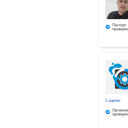
Паспорт
провере
2 оценки
Организ
провере