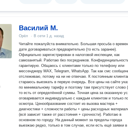
Василий М.
Орёл
·
В сети
1 д. назад
Читайте пожалуйста внимательно. Большая просьба о времени и
дате договариваться предварительно (то есть заранее).
Официально зарегистрирован в налоговой инспекции, как
самозанятый. Работаю без посредников. Конфиденциальност
гарантирую. Общаюсь с клиентами только по телефону или
мессенджеру MAX, Telegram, WhatsApp. Так как смс сообщен
отслеживаю, потому на ни не отвечаю. К постоянным клиент
стараюсь выезжать в первую очередь. Все цены на сайте указаны
н
по минимальному тарифу и поэтому там присутствует слово (
то есть от определённой суммы. Точная цена за оказанную ус
оговаривается индивидуально с каждым клиентом и только п
осмотра. Ценообразование состоит из вызова мастера +
диагностики + сложности работы + цены расходных материал
(всё зависит также от расстояния + срочности). Работаю в
основном по городу. На данный момент за пределы города
выезжаю редко, только в том случае, если есть ещё заявки в