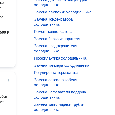
ных
холодильника
м
Замена лампочки холодильника
араюсь
Замена конденсатора
холодильника
Ремонт конденсатора
ется в
500 ₽
а,
Замена блока испарителя
Замена предохранителя
На
холодильника
сть,
Профилактика холодильника
Замена таймера холодильника
Регулировка термостата
Замена сетевого кабеля
холодильника
Замена нагревателя поддона
юбой
холодильника
дки.
Замена капиллярной трубки
холодильника