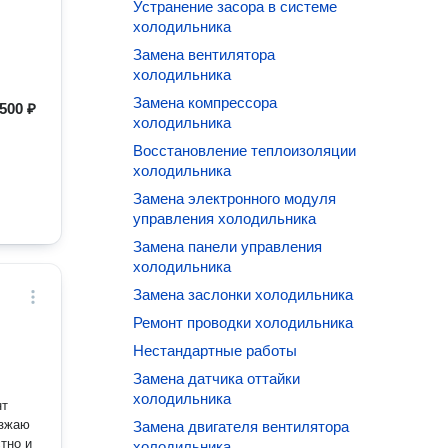
Устранение засора в системе
холодильника
Замена вентилятора
холодильника
Замена компрессора
500 ₽
холодильника
Восстановление теплоизоляции
холодильника
Замена электронного модуля
управления холодильника
Замена панели управления
холодильника
Замена заслонки холодильника
Ремонт проводки холодильника
Нестандартные работы
Замена датчика оттайки
холодильника
нт
езжаю
Замена двигателя вентилятора
тно и
холодильника