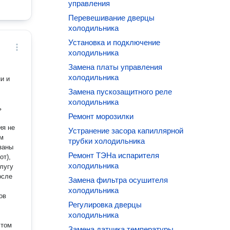
управления
Перевешивание дверцы
холодильника
Установка и подключение
холодильника
Замена платы управления
холодильника
Замена пускозащитного реле
холодильника
ь
Ремонт морозилки
ия не
Устранение засора капиллярной
ам
трубки холодильника
Ремонт ТЭНа испарителя
от),
холодильника
лугу
осле
Замена фильтра осушителя
холодильника
ов
Регулировка дверцы
холодильника
 том
Замена датчика температуры