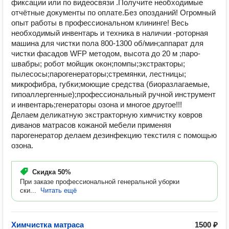
фиксации или по видеосвязи . ​Получите необходимые
отчётные документы по оплате. ​Без опозданий! Огромный
опыт работы в профессиональном клининге! Весь
необходимый инвентарь и техника в наличии - ​роторная
машина для чистки пола 800-1300 об/мин; ​аппарат для
чистки фасадов WFP методом, высота до 20 м ; ​паро-
швабры; робот мойщик окон; ​помпы; ​экстракторы; ​
пылесосы; ​парогенераторы; ​стремянки, лестницы; ​
микрофибра, губки; ​моющие средства (биоразлагаемые,
гипоаллергенные); ​профессиональный ручной инструмент
и инвентарь; ​генераторы озона и многое другое!!!
Делаем деликатную экстракторную химчистку ковров
диванов матрасов кожаной мебели применяя
парогенератор делаем дезинфекцию текстиля с помощью
озона.
Скидка
50%
При заказе профессиональной генеральной уборки
ски...
Читать ещё
Химчистка матраса
1500 ₽