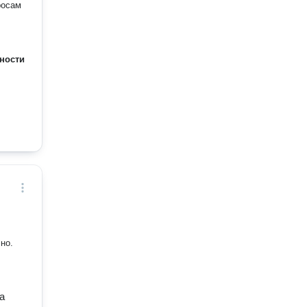
росам
ности
а