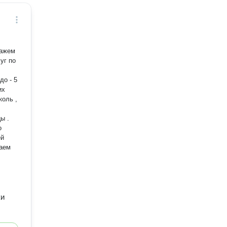
тажем
до - 5
коль ,
ы .
даем
ки