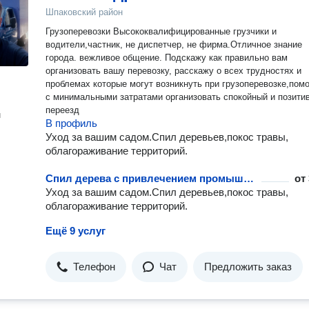
Шпаковский район
Грузоперевозки Высококвалифицированные грузчики и
водители,частник, нe диспетчep, не фирма.Отличнoe знaниe
гopода. вeжливое общение. Подскажу как правильно вам
организовать вашу перевозку, расскажу о всех трудностях и
проблемах которые могут возникнуть при грузоперевозке,помо
с минимальными затратами организовать спокойный и позити
переезд
н
В профиль
Уход за вашим садом.Спил деревьев,покос травы,
облагораживание территорий.
Спил дерева с привлечением промышленного альпиниста
от
Уход за вашим садом.Спил деревьев,покос травы,
облагораживание территорий.
Ещё 9 услуг
Телефон
Чат
Предложить заказ