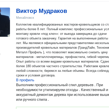
Виктор Мудраков
Михайловск
Коллектив квалифицированных мастеров-кровельщиков со с
работы более 8 лет. Полный комплекс профессиональных услуг по
монтажу кровли «под ключ»: от выезда замерщика до сдачи
готового объекта заказчику. Гарантия на выполненные работы 
лет. Мы являемся официальными представителями нескольких
производителей кровельных материалов (ГрандЛайн, Технони
Металл Профиль ), что позволяет максимально снизить цену
н
материалов - металлочерепицы, профнастила, гибкой черепиц
Опыт работы со всеми видами кровельных материалов. Сдано
более 180 объектов частного строительства. Работаем кровлей
любой сложности, беремся за любые объемы. Всегда соблю
сроки и условия договора.
В профиль
Выполним профессиональный спил деревьев . При
необходимости утилизируем отходы . Качественный и
аккуратный демонтаж дерева при использование выш
или ручного спила .