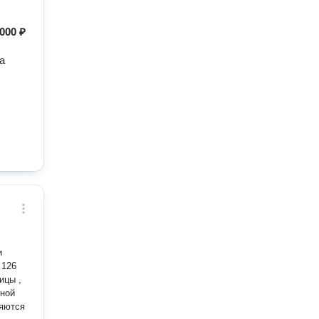
000 ₽
а
 126
ьной
няются