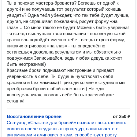
Ты в поисках мастера-бровиста? Бегаешь от одной к
другой и не получаешь тот результат который хочешь
увидеть? Одна тебя убеждает, что так тебе будет лучше,
другая, не спрашивая пожеланий, рисует форму «на
глаз»… Со мной такого не будет Можешь быть уверенна!
- я всегда выслушаю твои пожелания - посоветую какой
краситель подойдёт именно тебе - всегда строю форму,
никаких отрисовок «на глаз» - ты определённо
останешься довольна результатом и мы обязательно
подружимся Записывайся, ведь любая девушка хочет
быть неотразима!)
Красивые брови поднимают настроение и придают
уверенность в себе. Ты будешь чувствовать себя
красивой и без макияжа) Приходи ко мне в студию и мы
преобразим брови любой сложности ) Не жди
«понедельника», позволь себе быть красивой уже
сегодня!
Восстановление бровей
от 250 ₽
Спа-уход «Счастье для бровей» позволит восстановить
волосок после неудачных процедур, напитывает его
витаминами и аминокислотами, способствует росту