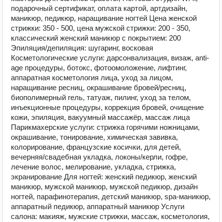
подарочный сертификат, оплата картой, артдизайн,
маникюр, педикюр, наращивание ногтей Цена женской
стрижки: 350 - 500, цена мужской стрижки: 200 - 350,
классический женский маникюр с покрытием: 200
Эпиляция/депиляция: шугаринг, восковая
Косметологические услуги: дарсонвализация, визаж, anti-
age процедуры, ботокс, фотоомоложение, лифтинг,
аппаратная косметология лица, уход за лицом,
наращивание ресниц, окрашивание бровей/ресниц,
биополимерный гель, татуаж, пилинг, уход за телом,
инъекционные процедуры, коррекция бровей, очищение
кожи, эпиляция, вакуумный массажёр, массаж лица
Парикмахерские услуги: стрижка горячими ножницами,
окрашивание, тонирование, химическая завивка,
колорирование, французские косички, для детей,
вечерняя/свадебная укладка, локоны/керли, гофре,
лечение волос, мелирование, укладка, стрижка,
экранирование Для ногтей: женский педикюр, женский
маникюр, мужской маникюр, мужской педикюр, дизайн
ногтей, парафинотерапия, детский маникюр, spa-маникюр,
аппаратный педикюр, аппаратный маникюр Услуги
салона: макияж, мужские стрижки, массаж, косметология,