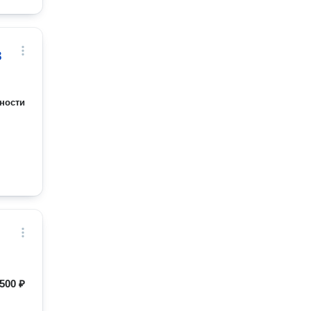
в
ности
500 ₽