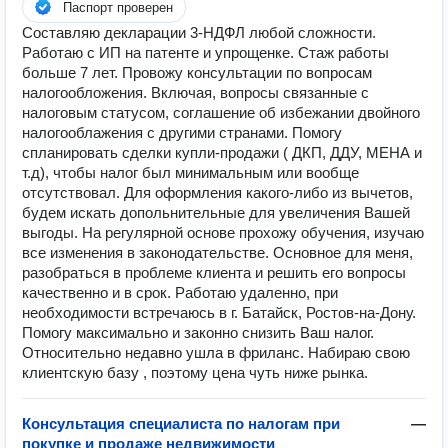
Паспорт проверен
Составляю декларации 3-НДФЛ любой сложности.
Работаю с ИП на патенте и упрощенке. Стаж работы
больше 7 лет. Провожу консультации по вопросам
налогообложения. Включая, вопросы связанные с
налоговым статусом, соглашение об избежании двойного
налогооблажения с другими странами. Помогу
спланировать сделки купли-продажи ( ДКП, ДДУ, МЕНА и
т.д), чтобы налог был минимальным или вообще
отсутствовал. Для оформления какого-либо из вычетов,
будем искать допольнительные для увеличения Вашей
выгоды. На регулярной основе прохожу обучения, изучаю
все изменения в законодательстве. Основное для меня,
разобраться в проблеме клиента и решить его вопросы
качественно и в срок. Работаю удаленно, при
необходимости встречаюсь в г. Батайск, Ростов-на-Дону.
Помогу максимально и законно снизить Ваш налог.
Относительно недавно ушла в фриланс. Набираю свою
клиентскую базу , поэтому цена чуть ниже рынка.
Консультация специалиста по налогам при
—
покупке и продаже недвижимости