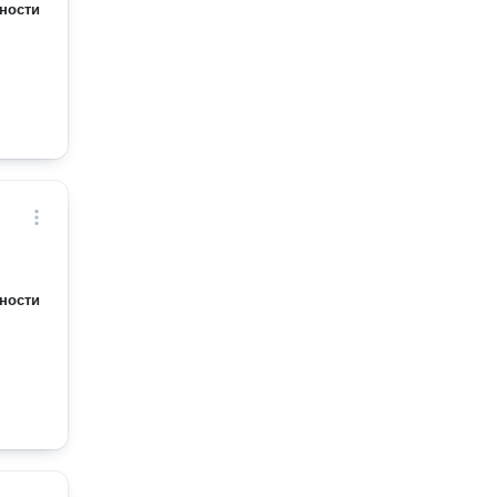
ности
ности