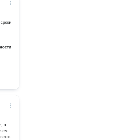
 сроки
ности
, в
няем
 веток