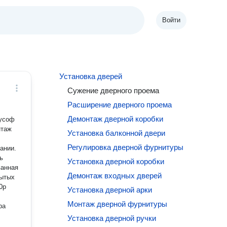
Войти
Установка дверей
Сужение дверного проема
Расширение дверного проема
Демонтаж дверной коробки
тусоф
нтаж
Установка балконной двери
Регулировка дверной фурнитуры
ании.
ь
Установка дверной коробки
ванная
Демонтаж входных дверей
рытых
0р
Установка дверной арки
Монтаж дверной фурнитуры
ра
Установка дверной ручки