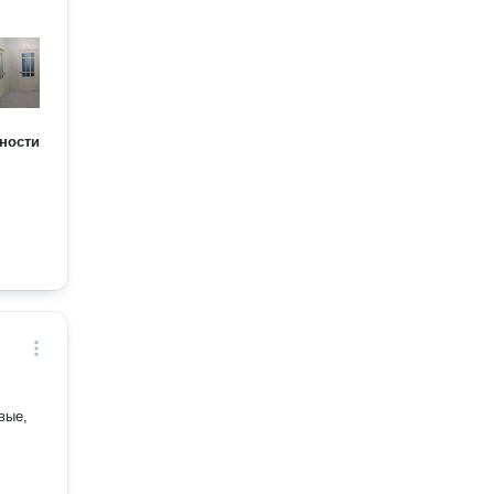
ности
вые,