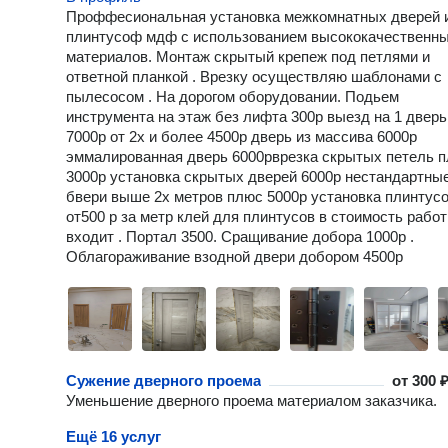
Проффесиональная установка межкомнатных дверей 
плинтусоф мдф с использованием высококачественн
материалов. Монтаж скрытый крепеж под петлями и
ответной планкой . Врезку осуществляю шаблонами с
пылесосом . На дорогом оборудовании. Подьем
инструмента на этаж без лифта 300р выезд на 1 дверь
7000р от 2х и более 4500р дверь из массива 6000р
эммалированная дверь 6000рврезка скрытых петель 
3000р установка скрытых дверей 6000р нестандартны
бвери выше 2х метров плюс 5000р установка плинтус
от500 р за метр клей для плинтусов в стоимость рабо
входит . Портал 3500. Сращивание добора 1000р .
Облагораживание взодной двери добором 4500р
Сужение дверного проема
от
300 ₽
Уменьшение дверного проема материалом заказчика.
Ещё 16 услуг