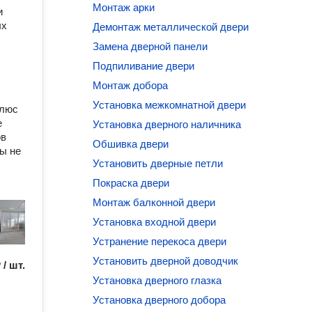
Монтаж арки
и
ых
Демонтаж металлической двери
Замена дверной панели
Подпиливание двери
Монтаж добора
Установка межкомнатной двери
плюс
е
Установка дверного наличника
ов
Обшивка двери
ты не
Установить дверные петли
Покраска двери
Монтаж балконной двери
Установка входной двери
Устранение перекоса двери
Установить дверной доводчик
 / шт.
Установка дверного глазка
Установка дверного добора