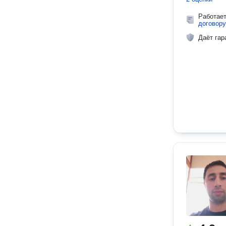
Работае
договору
Даёт гар