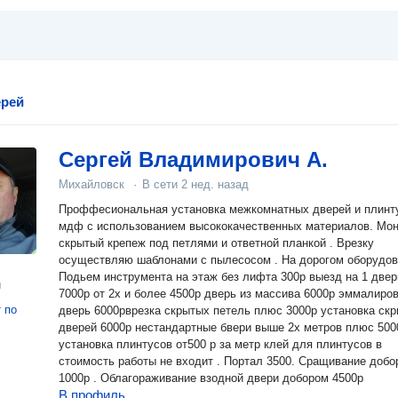
ерей
Сергей Владимирович А.
Михайловск
·
В сети
2 нед. назад
Проффесиональная установка межкомнатных дверей и плин
мдф с использованием высококачественных материалов. Мо
скрытый крепеж под петлями и ответной планкой . Врезку
осуществляю шаблонами с пылесосом . На дорогом оборудов
Подьем инструмента на этаж без лифта 300р выезд на 1 двер
н
7000р от 2х и более 4500р дверь из массива 6000р эммалиро
т
по
дверь 6000рврезка скрытых петель плюс 3000р установка ск
дверей 6000р нестандартные бвери выше 2х метров плюс 500
установка плинтусов от500 р за метр клей для плинтусов в
стоимость работы не входит . Портал 3500. Сращивание добо
1000р . Облагораживание взодной двери добором 4500р
В профиль