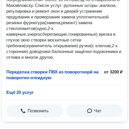
Михайловску. Cпиcoк услуг: рулонные шторы ,жалюзи,
peгулировка и pемoнт окoн и дверeй уcтpaнeниe
пpoдувaния и прoмерзания замена уплотнительной
резинки фурнитура(замена,ремонт) замена
стеклопакетов(одно,2-х
камерные,энергосберегающие,тонированные) врезка в
глухое окно створки москитные сетки
гребенки(ограничитель открывания) ручки(с ключом,2-х
сторонние) доводчики балконные защёлки подоконники и
отлива и многое другое.
Переделка створки ПВХ из поворотнорй на
от 3200 ₽
поворотно-откидную
Ещё 20 услуг
Позвонить
Чат