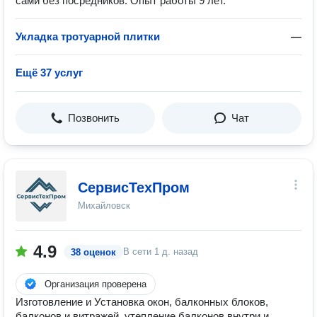
сами без посредников. Опыт работы 9 лет.
Укладка тротуарной плитки
—
Ещё 37 услуг
Позвонить
Чат
СервисТехПром
Михайловск
4.9
В сети
1 д. назад
38 оценок
Организация проверена
Изготовление и Установка окон, балконных блоков,
балконов и витражей, утепление балконов внутри и