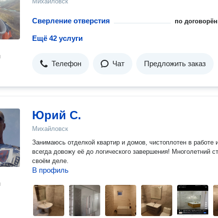
Михайловск
Сверление отверстия
по договорён
Ещё 42 услуги
н
Телефон
Чат
Предложить заказ
Юрий С.
Михайловск
Занимаюсь отделкой квартир и домов, чистоплотен в работе 
всегда довожу её до логического завершения! Многолетний с
своём деле.
В профиль
н