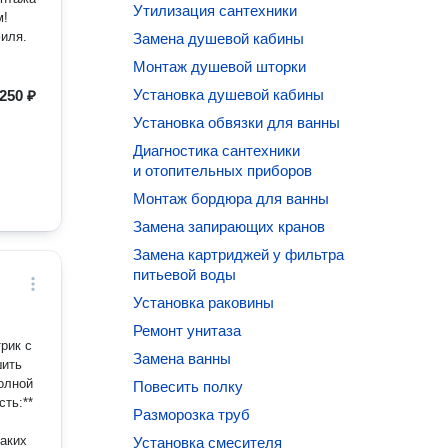
Утилизация сантехники
м!
иля.
Замена душевой кабины
Монтаж душевой шторки
Установка душевой кабины
250 ₽
Установка обвязки для ванны
Диагностика сантехники
и отопительных приборов
Монтаж бордюра для ванны
Замена запирающих кранов
Замена картриджей у фильтра
питьевой воды
Установка раковины
Ремонт унитаза
рик с
Замена ванны
шить
олной
Повесить полку
Разморозка труб
.
каких
Установка смесителя