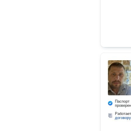
Паспорт
провере
Работае
договору