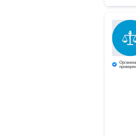
Организ
провере