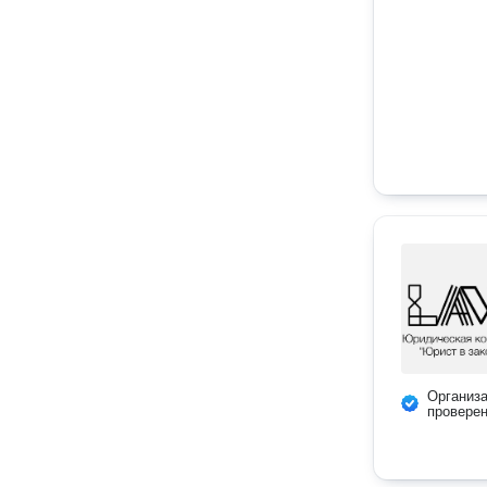
Организ
провере