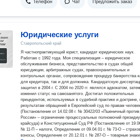
Телефон
Чат
Предложить заказ
Юридические услуги
Ставропольский край
Я частнопрактикующий юрист, кандидат юридических наук.
Работаю с 1992 года. Моя специализация – юридическое
обслуживание бизнеса, представительство в судах общей
юрисдикции, арбитражных судах, правоохранительных и
контрольных органах, сопровождение процедур банкротства к
для кредитора, так и для должника. Кандидатскую диссерта
защитил в 2004 г. С 2004 по 2020 гг. являлся адвокатом, зате
изменил статус на самозанятого. Достигал положительных
прецедентов, используемых в судебной практике и доктрине, 
результатам обращений в Европейский суд по правам челове
(Постановление от 14.02.08 г. № 30422/03 «Пшеничный против
России» – ограничение процессуальных полномочий президи
крайсуда) и Конституционный Суд РФ (Постановление от 19.06
№ 11-П – налоги, Определение от 09.04.01 г. № 73-О – страхо
взносы, Определение от 20.12.01 г. № 287-О – товарные знаки