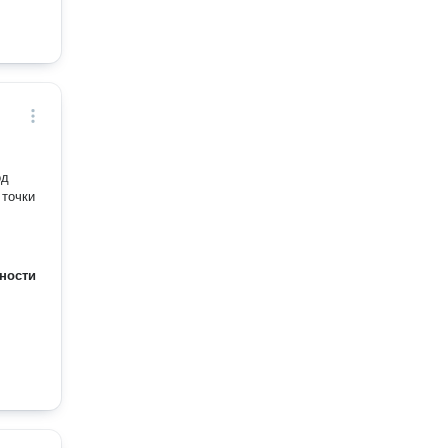
од
 точки
ности