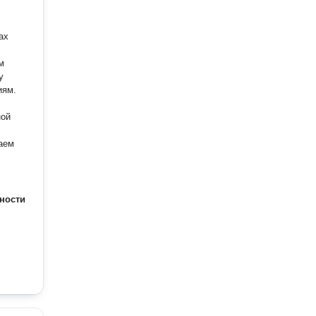
м
иям.
ной
аем
ности