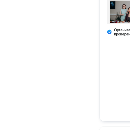
Организ
провере