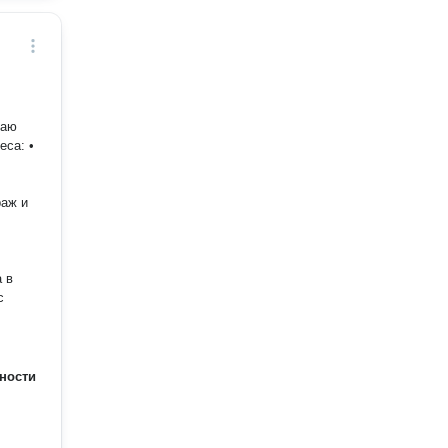
ваю
еса: •
раж и
 в
с
ности