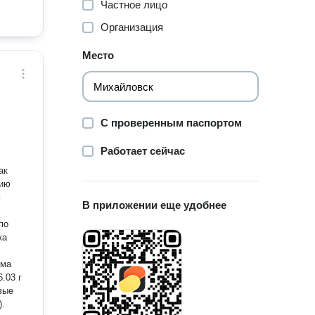
Частное лицо
Организация
Место
С проверенным паспортом
Работает сейчас
ак
цию
м
В приложении еще удобнее
по
ка
ума
.03 г
вые
).