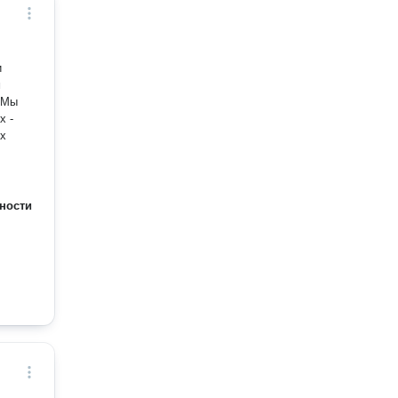
и
м
х -
ых
ности