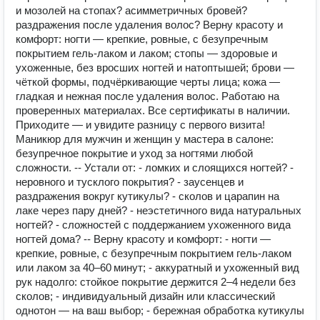
и мозолей на стопах? асимметричных бровей?
раздражения после удаления волос? Верну красоту и
комфорт: ногти — крепкие, ровные, с безупречным
покрытием гель-лаком и лаком; стопы — здоровые и
ухоженные, без вросших ногтей и натоптышей; брови —
чёткой формы, подчёркивающие черты лица; кожа —
гладкая и нежная после удаления волос. Работаю на
проверенных материалах. Все сертификаты в наличии.
Приходите — и увидите разницу с первого визита!
Маникюр для мужчин и женщин у мастера в салоне:
безупречное покрытие и уход за ногтями любой
сложности. -- Устали от: - ломких и слоящихся ногтей? -
неровного и тусклого покрытия? - заусенцев и
раздражения вокруг кутикулы? - сколов и царапин на
лаке через пару дней? - неэстетичного вида натуральных
ногтей? - сложностей с поддержанием ухоженного вида
ногтей дома? -- Верну красоту и комфорт: - ногти —
крепкие, ровные, с безупречным покрытием гель‑лаком
или лаком за 40–60 минут; - аккуратный и ухоженный вид
рук надолго: стойкое покрытие держится 2–4 недели без
сколов; - индивидуальный дизайн или классический
однотон — на ваш выбор; - бережная обработка кутикулы