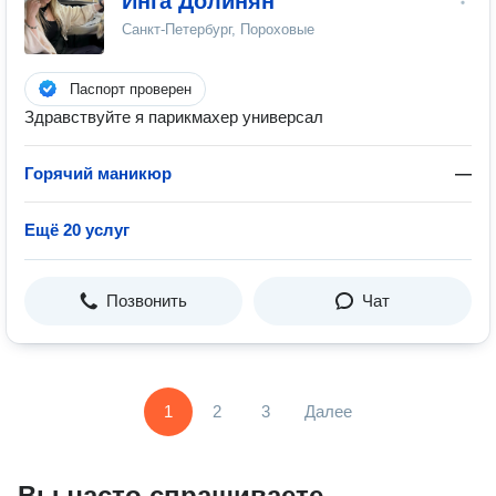
Инга Долинян
Санкт-Петербург, Пороховые
Паспорт проверен
Здрaвcтвуйтe я парикмахер универсал
Горячий маникюр
—
Ещё 20 услуг
Позвонить
Чат
1
2
3
Далее
Вы часто спрашиваете