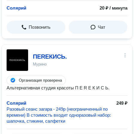
Солярий
20 ₽ / минута
Позвонить
Чат
ПЕRЕКИСЬ.
Мурино
Организация проверена
Альтернативная студия красоты П Е R Е К И С Ь.
Солярий
249 ₽
Разовый сеанс загара - 249р (неограниченный по
времени) В стоимость входит одноразовый набор:
шапочка, стикини, салфетки