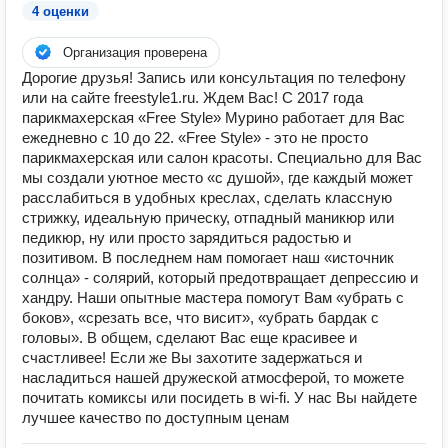
4 оценки
Организация проверена
Дорогие друзья! Запись или консультация по телефону
или на сайте freestyle1.ru. Ждем Вас! С 2017 года
парикмахерская «Free Style» Мурино работает для Вас
ежедневно с 10 до 22. «Free Style» - это не просто
парикмахерская или салон красоты. Специально для Вас
мы создали уютное место «с душой», где каждый может
расслабиться в удобных креслах, сделать классную
стрижку, идеальную прическу, отпадный маникюр или
педикюр, ну или просто зарядиться радостью и
позитивом. В последнем нам помогает наш «источник
солнца» - солярий, который предотвращает депрессию и
хандру. Наши опытные мастера помогут Вам «убрать с
боков», «срезать все, что висит», «убрать бардак с
головы». В общем, сделают Вас еще красивее и
счастливее! Если же Вы захотите задержаться и
насладиться нашей дружеской атмосферой, то можете
почитать комиксы или посидеть в wi-fi. У нас Вы найдете
лучшее качество по доступным ценам