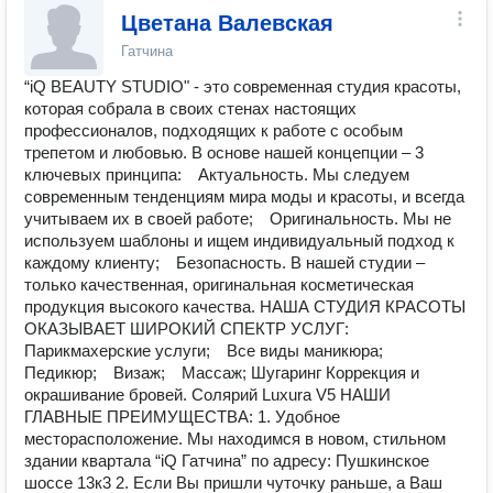
Цветана Валевская
Гатчина
“iQ BEAUTY STUDIO" - это современная студия красоты,
которая собрала в своих стенах настоящих
профессионалов, подходящих к работе с особым
трепетом и любовью. В основе нашей концепции – 3
ключевых принципа:⠀ Актуальность. Мы следуем
современным тенденциям мира моды и красоты, и всегда
учитываем их в своей работе;⠀ Оригинальность. Мы не
используем шаблоны и ищем индивидуальный подход к
каждому клиенту;⠀ Безопасность. В нашей студии –
только качественная, оригинальная косметическая
продукция высокого качества. НАША СТУДИЯ КРАСОТЫ
ОКАЗЫВАЕТ ШИРОКИЙ СПЕКТР УСЛУГ:⠀
Парикмахерские услуги;⠀ Все виды маникюра;⠀
Педикюр;⠀ Визаж;⠀ Массаж; Шугаринг Коррекция и
окрашивание бровей. Солярий Luxura V5 НАШИ
ГЛАВНЫЕ ПРЕИМУЩЕСТВА: 1. Удобное
месторасположение. Мы находимся в новом, стильном
здании квартала “iQ Гатчина” по адресу: Пушкинское
шоссе 13к3 2. Если Вы пришли чуточку раньше, а Ваш