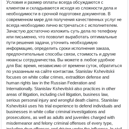
Условия и размер оплаты всегда обсуждаются с
клиентом и складываются исходя из сложности дела и
необходимости в срочной подготовке документов. В
современном мире для получения качественных услуг не
всегда необходимо лично встречаться с исполнителем.
Зачастую достаточно изложить суть дела по телефону
или письменно, что позволит выработать оптимальные
пути решения задачи, уточнить необходимую
информацию, определить сроки исполнения заказа,
предпочтительные способы связи, стоимость и другие
нюансы сотрудничества. Вы можете в любое удобное
для Вас время, независимо от времени суток, обратиться
по указанным на сайте контактам. Stanislav Kshevitskii
focuses on white collar crimes, extradition defense and
human rights law in the Russian Federation and
Internationally. Stanislav Kshevitskii also practices in other
areas of litigation, including civil litigation, business law,
serious personal injury and wrongful death claims. Stanislav
Kshevitskii uses his trial experience to defend individuals and
businesses in white collar criminal investigations and
prosecutions, as well as adults and juveniles charged with
misdemeanor and felony criminal offenses of every type,
including drug offenses and driving under the influence. In civil