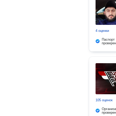
4 оценки
Паспорт
провере
105 оценок
Организ
провере