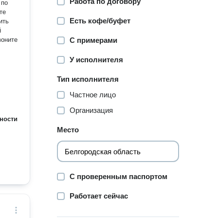
Работа по договору
 по
те
Есть кофе/буфет
С примерами
У исполнителя
Тип исполнителя
Частное лицо
Организация
ности
Место
С проверенным паспортом
Работает сейчас