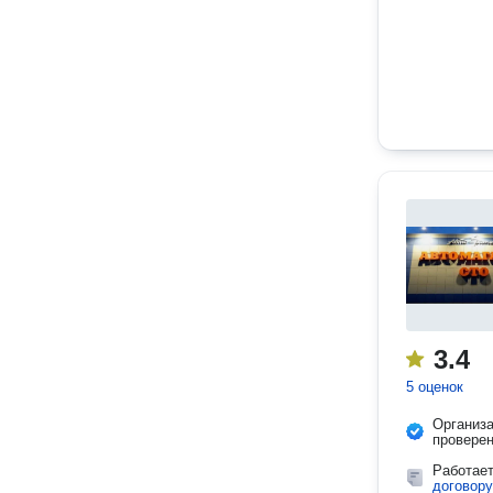
3.4
5 оценок
Организ
провере
Работае
договору