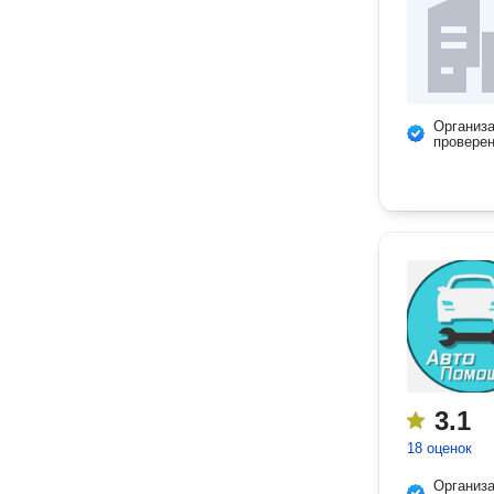
Организ
провере
3.1
18 оценок
Организ