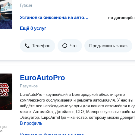
Губкин
Установка биксенона на автомобиль
по договорён
Ещё 8 услуг
Телефон
Чат
Предложить заказ
н
EuroAutoPro
Разумное
EuroAutoPro - крупнейший в Белгородской области центр
комплексного обслуживания и ремонта автомобиля. У нас вы
найдёте все необходимые услуги для вашего автомобиля в о
месте: Автомойка, Детейлинг, СТО, Малярно-кузовные работы
Эвакуатор. ЕвроАвтоПро – качество, которому можно доверя
В профиль
ация
на