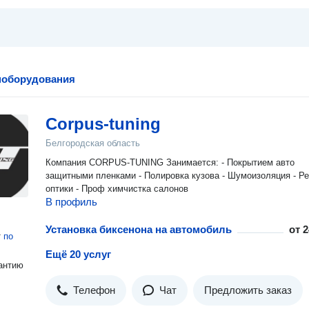
поборудования
Corpus-tuning
Белгородская область
Компания CORPUS-TUNING Занимается: - Покрытием авто
защитными пленками - Полировка кузова - Шумоизоляция - Р
оптики - Проф химчистка салонов
В профиль
Установка биксенона на автомобиль
от
2
т
по
Ещё 20 услуг
антию
Телефон
Чат
Предложить заказ