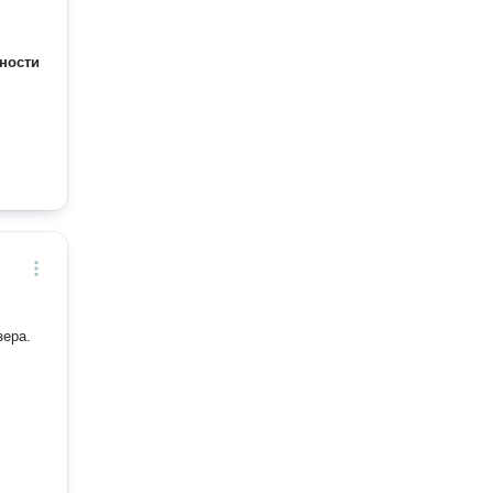
ности
зера.