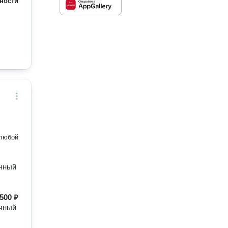
ности
 любой
ичный
500 ₽
ичный