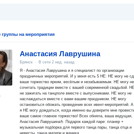
 группы на мероприятия
Анастасия Лаврушина
Брянск
·
В сети
2 нед. назад
Я - Анастасия Лаврушина и я специалист по организации
праздничных мероприятий. И у меня есть 5 НЕ: НЕ могу не сделать
ваше торжество ярким, весёлым и незабываемым. НЕ могу не
сочетать традиции вместе с вашей современной свадьбой. Н
не зажигать на танцполе вместе с выпускниками. НЕ могу не
н
наслаждаться вместе с вами вашим праздником. НЕ могу
остановиться обожать проведение всех ивент-мероприятий. А ещё
я НЕ могу дождаться, когда именно вы доверите мне провест
ваше самое главное торжество! Всех обняла, ваша ведущая,
Анастасия Лаврушина🫰 Подарок каждой паре: планер +
музыкальная подборка для первого танца пары, танца отца и
невесты, танца матери и жениха.