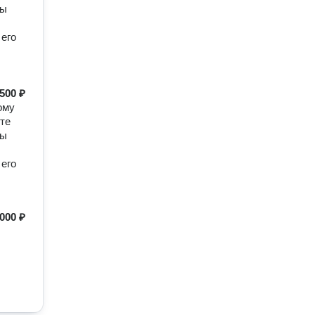
Мы
 его
500 ₽
ому
те
Мы
 его
000 ₽