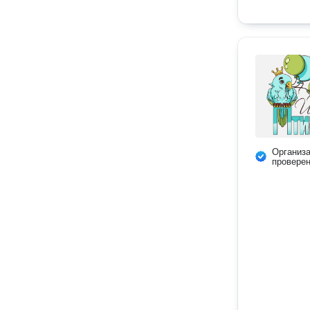
Организ
провере