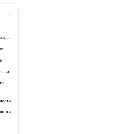
ок, а
ые
у
сивым.
жб
ности
ности