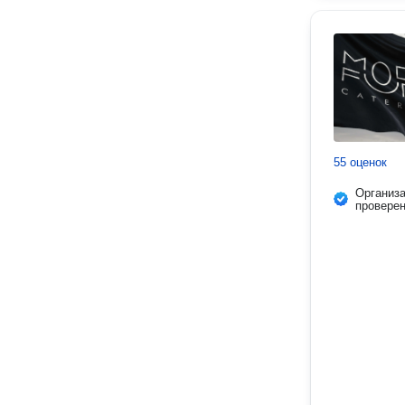
55 оценок
Организ
провере