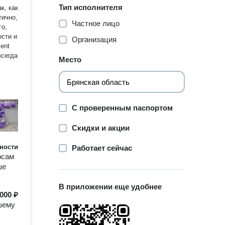
Тип исполнителя
к, как
Частное лицо
ости и
Организация
всегда
Место
ый
С проверенным паспортом
овне?
щения!
Скидки и акции
ности
Работает сейчас
осам
ше
В приложении еще удобнее
000 ₽
шему