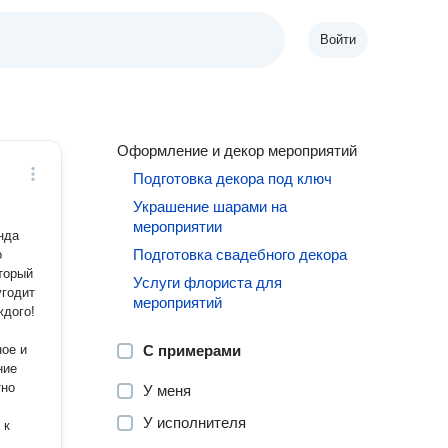
Войти
Оформление и декор мероприятий
Подготовка декора под ключ
Украшение шарами на
мероприятии
Подготовка свадебного декора
о
торый
Услуги флориста для
угодит
мероприятий
ждого!
ное и
С примерами
ние
У меня
У исполнителя
 к