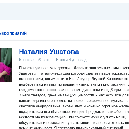
мероприятий
Наталия Ушатова
Брянская область
·
В сети
4 д. назад
Приветсвую вас, мои дорогие! Давайте знакомиться- мы команда
Ушатовых! Наталия-ведущая которая сделает ваше торжеств
именно таким, каким хотите Вы! И супер Диджей Вячеслав-ко
подберёт вам музыку по вашим музыкальным пристрастиям, 
каждому гостю,споет вам во время дискотеки и подбодрит ка
У него танцуют, даже не танцующие гости! У нас есть всё для
вашего идеального торжества: новое, современное музыкаль
световое оборудование, экран, дым и конечно огромное жела
н
подарить вам незабываемые эмоции! Предлагаю вам абсолютно
бесплатную консультацию - вы сможете лучше узнать меня,
обсудить ваши пожелания, узнать много нюансов и это вас ни
чему не обязывает. Я составлю индивидуальный сценарий,