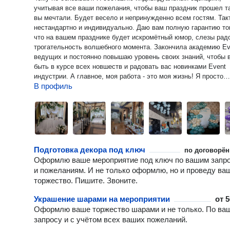
учитывая все ваши пожелания, чтобы ваш праздник прошел та
вы мечтали. Будет весело и непринужденно всем гостям. Тактично,
нестандартно и индивидуально. Даю вам полную гарантию того,
что на вашем празднике будет искромётный юмор, слезы рад
трогательность волшебного момента. Закончила академию Еvent
ведущих и постоянно повышаю уровень своих знаний, чтобы 
быть в курсе всех новшеств и радовать вас новинками Еvent
индустрии. А главное, моя работа - это моя жизнь! Я просто
В профиль
обожаю устраивать праздники, дарить людям радость и кажд
раз проживать каждое ваше событие, как свое собственное!
Вкладывать в него свою душу, талант и знания! Хотите весёлый,
душевный, неповторимый праздник на профессиональном ур
Наберите или сохраните мой номер! Я всегда открыта для об
Звоните, пишите! До скорой встречи!
Подготовка декора под ключ
по договорён
Оформлю ваше мероприятие под ключ по вашим запр
и пожеланиям. И не только оформлю, но и проведу ва
торжество. Пишите. Звоните.
Украшение шарами на мероприятии
от
5
Оформлю ваше торжество шарами и не только. По ва
запросу и с учётом всех ваших пожеланий.