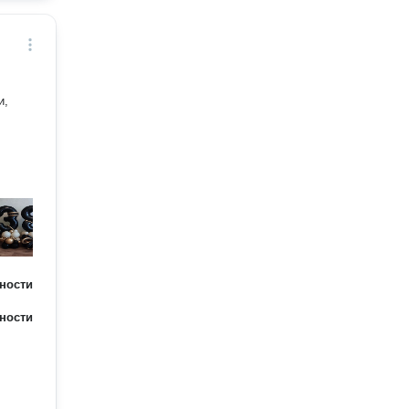
ности
ности