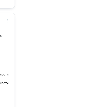
сы,
ности
ности