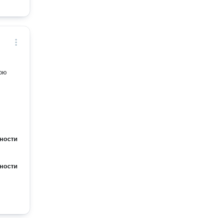
арю
ности
ности