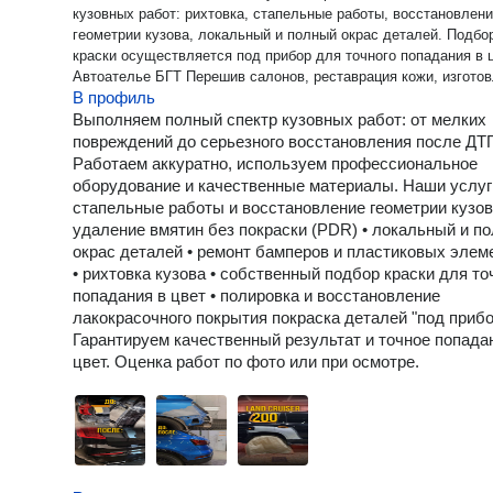
кузовных работ: рихтовка, стапельные работы, восстановлен
геометрии кузова, локальный и полный окрас деталей. Подбо
краски осуществляется под прибор для точного попадания в ц
Автоателье БГТ Перешив салонов, реставрация кожи, изготовление
В профиль
потолков из алькантары, установка «звёздного неба»,
индивидуальные проекты по интерьеру автомобиля. Отдел
Выполняем полный спектр кузовных работ: от мелких
детейлинга Полный комплекс детейлинг‑услуг: оклейка защитными
повреждений до серьезного восстановления после ДТ
и цветными пленками, химчистка салона, полировка кузова,
Работаем аккуратно, используем профессиональное
нанесение керамических покрытий и профессиональная
оборудование и качественные материалы. Наши услуги
детейлинг‑мойка. Тотальная шумоизоляция автомобиля
стапельные работы и восстановление геометрии кузов
Комплексная шумо‑ и виброизоляция для повышения комфорт
удаление вмятин без покраски (PDR) • локальный и п
снижения уровня шума в салоне. Оригинальное дооснащение BMW
окрас деталей • ремонт бамперов и пластиковых элем
Установка оригинальных опций, модернизация мультимедийн
• рихтовка кузова • собственный подбор краски для то
систем и расширение функционала автомобилей BMW.
попадания в цвет • полировка и восстановление
Реставрация автомобилей Восстанавливаем автомобили до
лакокрасочного покрытия покраска деталей "под прибо
идеального состояния, сохраняя их внешний вид и техническ
Гарантируем качественный результат и точное попада
надежность. Ремонт и тюнинг автомобильной оптики
цвет. Оценка работ по фото или при осмотре.
Восстановление фар, модернизация световых систем, устано
современных решений для улучшения освещения. Главная идея
Центра авторестайлинга БГТ — удобство для клиента. Мы со
формат «одного окна»: один менеджер сопровождает весь пр
все работы выполняются в одном месте, а клиент получает 
чек и прозрачную систему обслуживания. Кроме того, у нас