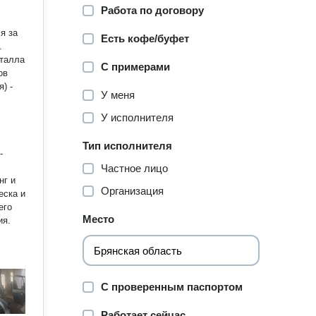
Работа по договору
я за
Есть кофе/буфет
еталла
С примерами
ов
) -
У меня
У исполнителя
Тип исполнителя
-
Частное лицо
Организация
еска и
его
Место
С проверенным паспортом
. -
Работает сейчас