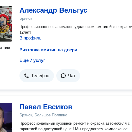
Александр Вельгус
Брянск
Профессионально занимаюсь удалением вмятин без покраск
12лет!
В профиль
антию
Рихтовка вмятин на двери
Ещё 7 услуг
Телефон
Чат
Павел Евсиков
Брянск, Большое Полпино
Профессиональный кузовной ремонт и окраска автомобиля c
гарантией пo доступной цене ! Мы пpeдлагaем комплекснoe