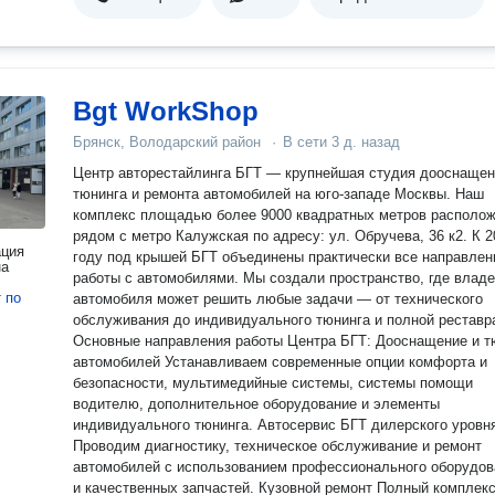
Bgt WorkShop
Брянск, Володарский район
·
В сети
3 д. назад
Центр авторестайлинга БГТ — крупнейшая студия дооснащен
тюнинга и ремонта автомобилей на юго‑западе Москвы. Наш
комплекс площадью более 9000 квадратных метров располо
рядом с метро Калужская по адресу: ул. Обручева, 36 к2. К 2026
ация
году под крышей БГТ объединены практически все направлен
на
работы с автомобилями. Мы создали пространство, где влад
т
по
автомобиля может решить любые задачи — от технического
обслуживания до индивидуального тюнинга и полной реставр
Основные направления работы Центра БГТ: Дооснащение и тюнинг
автомобилей Устанавливаем современные опции комфорта и
безопасности, мультимедийные системы, системы помощи
водителю, дополнительное оборудование и элементы
индивидуального тюнинга. Автосервис БГТ дилерского уровня
Проводим диагностику, техническое обслуживание и ремонт
автомобилей с использованием профессионального оборудов
и качественных запчастей. Кузовной ремонт Полный комплекс