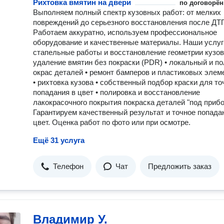
действует система прогрессивных скидок на комплекс работ
Рихтовка вмятин на двери
по договорён
больше услуг выполняется одновременно, тем выгоднее итог
Выполняем полный спектр кузовных работ: от мелких
стоимость. На все работы, выполненные в Центре БГТ,
повреждений до серьезного восстановления после ДТ
предоставляется гарантия. Владельцу автомобиля больше не
Работаем аккуратно, используем профессиональное
нужно записываться в несколько разных сервисов, располож
оборудование и качественные материалы. Наши услуги
в разных районах города, общаться с разными менеджерами 
стапельные работы и восстановление геометрии кузов
разбираться в разных гарантиях. В БГТ все услуги сосредот
удаление вмятин без покраски (PDR) • локальный и п
в одном месте. Например, вы купили автомобиль — приезжаете к
окрас деталей • ремонт бамперов и пластиковых элем
нам. Мы проводим осмотр и плановое техническое обслужива
• рихтовка кузова • собственный подбор краски для то
заменяем необходимые расходники, после чего можем выпол
попадания в цвет • полировка и восстановление
дополнительные работы: тонировку, нанесение керамического
лакокрасочного покрытия покраска деталей "под прибо
покрытия, перешив руля, установку охранного комплекса и
Гарантируем качественный результат и точное попада
видеорегистратора. И все это — в одном месте, в одном серв
цвет. Оценка работ по фото или при осмотре.
Центр авторестайлинга БГТ — пространство, где автомобиль
получает полный комплекс профессионального обслуживания
Ещё 31 услуга
тюнинга и ухода.
Телефон
Чат
Предложить заказ
Владимир У.