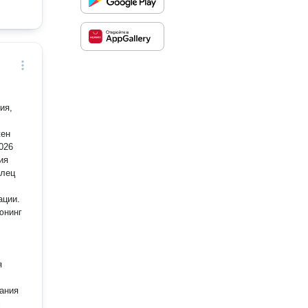
ия,
жен
ия
елец
ации.
ания