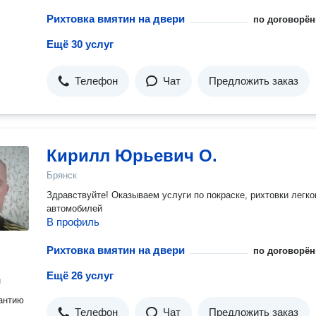
покраску - 2 года . Если у вас есть вопросы или нужна
Рихтовка вмятин на двери
по договорён
консультация, звоните нам прямо сейчас ! Мы всегда рады п
вам вернуть вашему автомобилю первоначальный вид и сдел
Ещё 30 услуг
его еще лучше. Для точного расчета стоимости просьба
обращаться в сообщение или по звонку. Фокус — ваш надёжный
партнёр в мире профессионального автосервиса ! -Аргонодуговая
Телефон
Чат
Предложить заказ
сварка, сварка дисков, сварка алюминия и других цветных, и
нецветных металлов. Стаж работы более 10 лет. 
Кирилл Юрьевич О.
Брянск
Здравствуйте! Оказываем услуги по покраске, рихтовки легк
автомобилей
В профиль
Рихтовка вмятин на двери
по договорён
Ещё 26 услуг
н
антию
Телефон
Чат
Предложить заказ