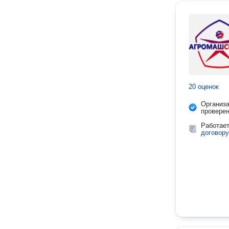
20 оценок
Организ
провере
Работае
договору