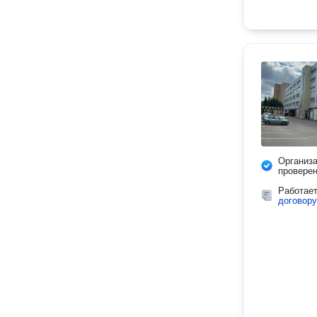
Организ
провере
Работае
договору