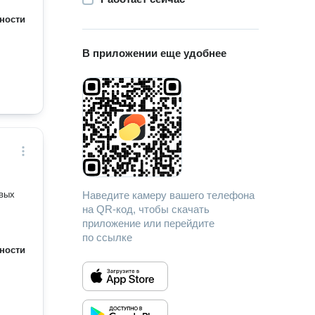
ности
омочь
ать
В приложении еще удобнее
Есть группа в VK
овых
Наведите камеру вашего телефона
на QR-код, чтобы скачать
приложение или перейдите
по ссылке
ности