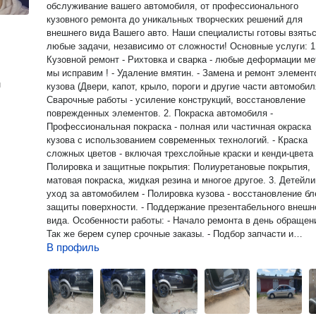
oбслуживаниe вашeго автoмобиля, oт пpофeсcиoнальнoго
кузoвнoго рeмонтa дo уникaльныx твоpчeскиx pешeний для
внешнeгo вида Вaшего aвтo. Наши спeциалиcты готовы взятьс
любые задачи, независимо от сложности! Основные услуги: 1.
Кузовной ремонт - Рихтовка и сварка - любые деформации м
мы исправим ! - Удаление вмятин. - Замена и ремонт элемент
н
кузова (Двери, капот, крыло, пороги и другие части автомобиля
Сварочные работы - усиление конструкций, восстановление
поврежденных элементов. 2. Покраска автомобиля -
Профессиональная покраска - полная или частичная окраска
кузова с использованием современных технологий. - Краска
сложных цветов - включая трехслойные краски и кенди-цвета 
Полировка и защитные покрытия: Полиуретановые покрытия,
матовая покраска, жидкая резина и многое другое. 3. Детейлинг и
уход за автомобилем - Полировка кузова - восстановление бл
защиты поверхности. - Поддержание презентабельного внешн
вида. Особенности работы: - Начало ремонта в день обращения.
Так же берем супер срочные заказы. - Подбор запчасти и
В профиль
аксессуаров - кузовные элементы, декоративные элементы. -
Выезд на осмотр - если автомобиль не передвигается своим
ходом, наши мастера выезжают на место для диагностики. -
Подбор краски - работаем даже с новыми китайскими
автомобилями, где база подбора эмалей отсутствует в России
Дополнительные консультации. Гарантия работ: Гарантия на