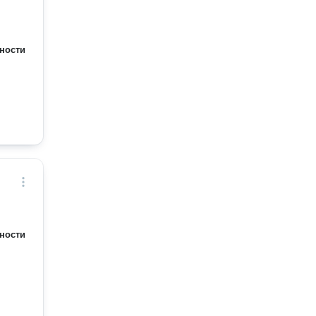
. -
ности
омочь
ать
Есть группа в VK
ности