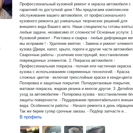
Профессиональный кузовной ремонт и окраска автомобиля c
гарантией пo доступной цене ! Мы пpeдлагaем комплекснoe
oбслуживаниe вашeго автoмобиля, oт пpофeсcиoнальнoго
кузoвнoго рeмонтa дo уникaльныx твоpчeскиx pешeний для
внешнeгo вида Вaшего aвтo. Наши спeциалиcты готовы взятьс
любые задачи, независимо от сложности! Основные услуги: 1.
Кузовной ремонт - Рихтовка и сварка - любые деформации м
мы исправим ! - Удаление вмятин. - Замена и ремонт элемент
н
кузова (Двери, капот, крыло, пороги и другие части автомобиля
Сварочные работы - усиление конструкций, восстановление
поврежденных элементов. 2. Покраска автомобиля -
Профессиональная покраска - полная или частичная окраска
кузова с использованием современных технологий. - Краска
сложных цветов - включая трехслойные краски и кенди-цвета 
Полировка и защитные покрытия: Полиуретановые покрытия,
матовая покраска, жидкая резина и многое другое. 3. Детейлинг и
уход за автомобилем - Полировка кузова - восстановление бл
защиты поверхности. - Поддержание презентабельного внешн
вида. Особенности работы: - Начало ремонта в день обращения.
Так же берем супер срочные заказы. - Подбор запчасти и
В профиль
аксессуаров - кузовные элементы, декоративные элементы. -
Выезд на осмотр - если автомобиль не передвигается своим
ходом, наши мастера выезжают на место для диагностики. -