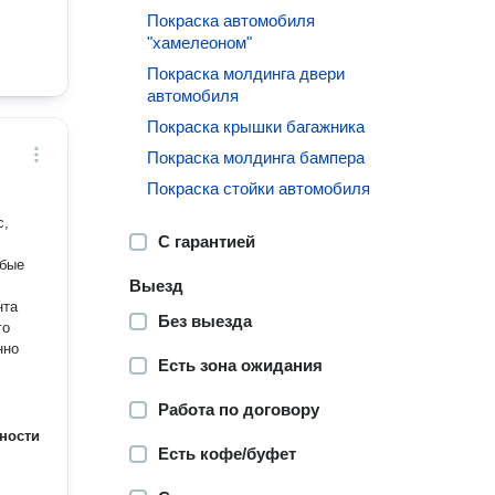
Покраска автомобиля
"хамелеоном"
Покраска молдинга двери
автомобиля
Покраска крышки багажника
Покраска молдинга бампера
Покраска стойки автомобиля
с,
С гарантией
юбые
Выезд
нта
Без выезда
го
нно
Есть зона ожидания
Работа по договору
ности
Есть кофе/буфет