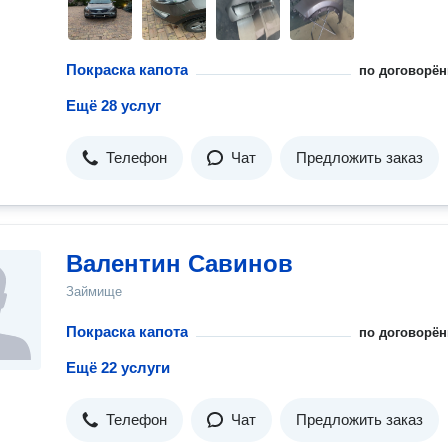
Подбор краски - работаем даже с новыми китайскими
автомобилями, где база подбора эмалей отсутствует в России
Дополнительные консультации. Гарантия работ: Гарантия на
покраску - 2 года . Если у вас есть вопросы или нужна
Покраска капота
по договорён
консультация, звоните нам прямо сейчас ! Мы всегда рады п
вам вернуть вашему автомобилю первоначальный вид и сдел
Ещё 28 услуг
его еще лучше. Для точного расчета стоимости просьба
обращаться в сообщение или по звонку. Фокус — ваш надёжный
партнёр в мире профессионального автосервиса ! -Аргонодуговая
Телефон
Чат
Предложить заказ
сварка, сварка дисков, сварка алюминия и других цветных, и
нецветных металлов. Стаж работы более 10 лет. 
Валентин Савинов
Займище
Покраска капота
по договорён
Ещё 22 услуги
Телефон
Чат
Предложить заказ