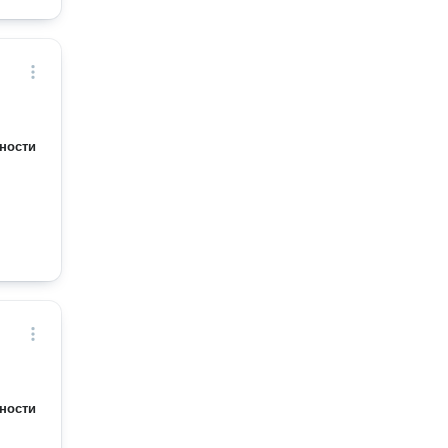
ности
ности