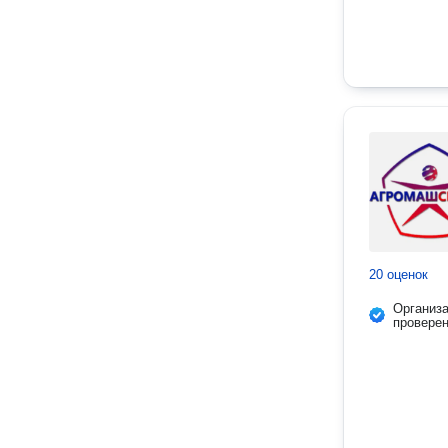
20 оценок
Организ
провере