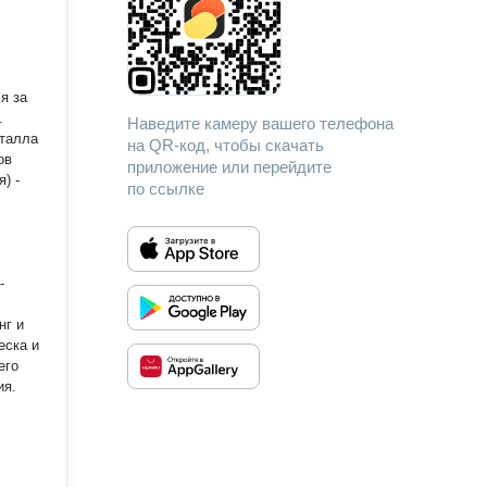
я за
Наведите камеру вашего телефона
еталла
на QR-код, чтобы скачать
ов
приложение или перейдите
) -
по ссылке
-
еска и
его