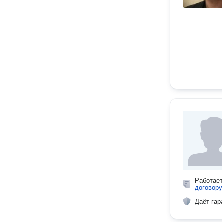
Работае
договору
Даёт гар