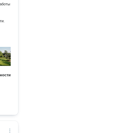
аботы
ти.
ности