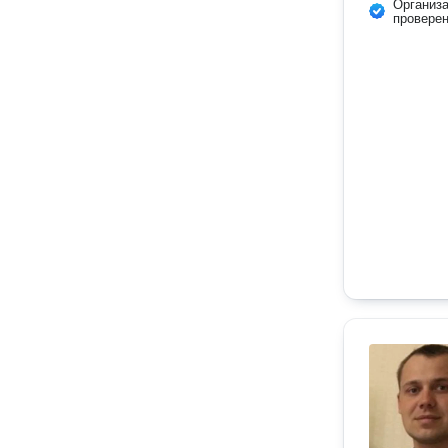
Организ
провере