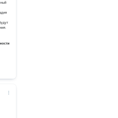
ьный
будут
ния.
ности