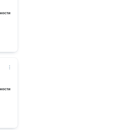
ности
ности