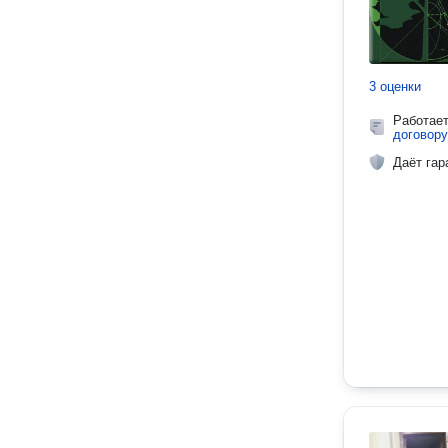
3 оценки
Работае
договору
Даёт гар