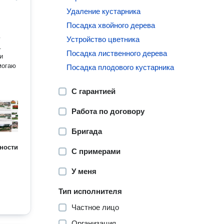
Удаление кустарника
Посадка хвойного дерева
Устройство цветника
.
Посадка лиственного дерева
и
могаю
Посадка плодового кустарника
С гарантией
Работа по договору
Бригада
ности
С примерами
У меня
Тип исполнителя
Частное лицо
Организация