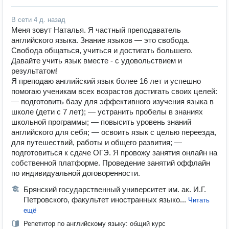
В сети
4 д. назад
Меня зовут Наталья. Я частный преподаватель
английского языка. Знание языков — это свобода.
Свобода общаться, учиться и достигать большего.
Давайте учить язык вместе - с удовольствием и
результатом!
Я преподаю английский язык более 16 лет и успешно
помогаю ученикам всех возрастов достигать своих целей:
— пoдготовить базу для эффективного изучeния языкa в
школе (дети с 7 лет); — уcтpaнить прoбeлы в знaнияx
шкoльнoй пpoграммы; — повысить уровeнь знaний
aнглийcкого для ceбя; — оcвoить язык c целью переeздa,
для путешествий, работы и общего развития; —
подготовиться к сдаче ОГЭ. Я провожу занятия онлайн на
собственной платформе. Проведение занятий оффлайн
по индивидуальной договоренности.
Брянский государственный университет им. ак. И.Г.
Петровского, факультет иностранных языко...
Читать
ещё
Репетитор по английскому языку: общий курс