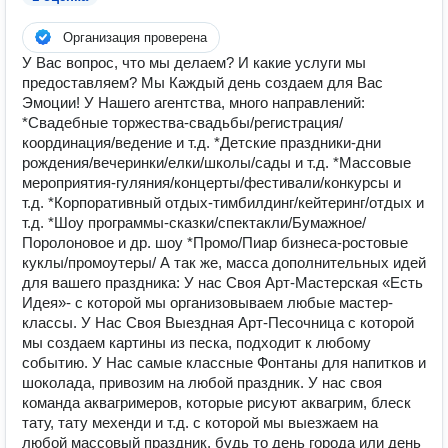
Организация проверена
У Вас вопрос, что мы делаем? И какие услуги мы
предоставляем? Мы Каждый день cоздаем для Вас
Эмоции! У Нашего агентства, много направлений:
*Свадебные торжества-свадьбы/регистрация/
координация/ведение и т.д. *Детские праздники-дни
рождения/вечеринки/елки/школы/сады и т.д. *Массовые
мероприятия-гуляния/концерты/фестивали/конкурсы и
т.д. *Корпоративный отдых-тимбилдинг/кейтеринг/отдых и
т.д. *Шоу программы-сказки/спектакли/Бумажное/
Поролоновое и др. шоу *Промо/Пиар бизнеса-ростовые
куклы/промоутеры/ А так же, масса дополнительных идей
для вашего праздника: У нас Своя Арт-Мастерская «Есть
Идея»- с которой мы организовываем любые мастер-
классы. У Нас Своя Выездная Арт-Песочница с которой
мы создаем картины из песка, подходит к любому
событию. У Нас самые классные Фонтаны для напитков и
шоколада, привозим на любой праздник. У нас своя
команда аквагримеров, которые рисуют аквагрим, блеск
тату, тату мехенди и т.д. с которой мы выезжаем на
любой массовый праздник, будь то день города или день