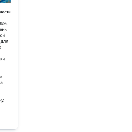
ности
99г.
день
кой
 для
о
зки
е
на
у.