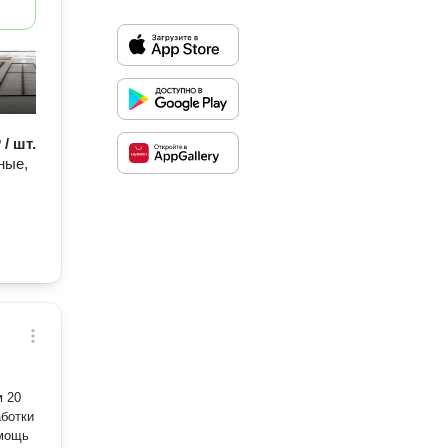
 / шт.
ные,
м 20
омощь