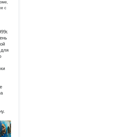
же с
99г.
день
кой
 для
о
зки
е
на
у.