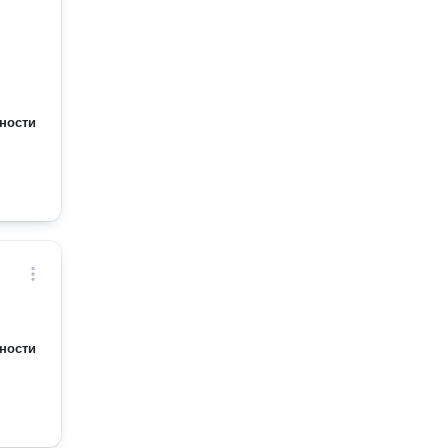
ности
ности