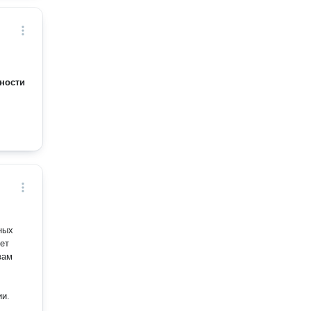
ности
ных
ет
вам
ии.