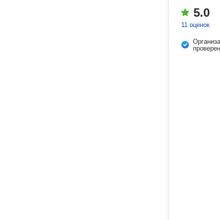
5.0
11 оценок
Организ
провере