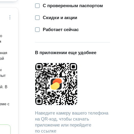
С проверенным паспортом
Скидки и акции
Работает сейчас
го
м
В приложении еще удобнее
нная
ой
и
пыт
й. В
еме с
Наведите камеру вашего телефона
на QR-код, чтобы скачать
приложение или перейдите
по ссылке