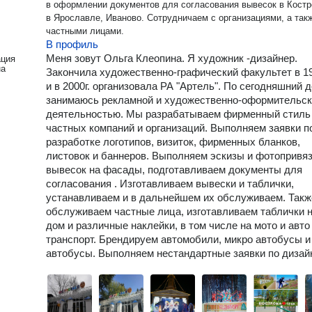
в оформлении документов для согласования вывесок в Костроме,
в Ярославле, Иваново. Сотрудничаем с организациями, а так
частными лицами.
В профиль
Меня зовут Ольга Клеопина. Я художник -дизайнер.
ация
на
Закончила художественно-графический факультет в 19
и в 2000г. организовала РА "Артель". По сегодняшний 
занимаюсь рекламной и художественно-оформительс
деятельностью. Мы разрабатываем фирменный стиль
частных компаний и организаций. Выполняем заявки п
разработке логотипов, визиток, фирменных бланков,
листовок и баннеров. Выполняем эскизы и фотопривя
вывесок на фасады, подготавливаем документы для
согласования . Изготавливаем вывески и таблички,
устанавливаем и в дальнейшем их обслуживаем. Такж
обслуживаем частные лица, изготавливаем таблички 
дом и различные наклейки, в том числе на мото и авто
транспорт. Брендируем автомобили, микро автобусы и
автобусы. Выполняем нестандартные заявки по дизайн