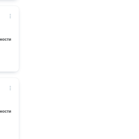
ности
ности