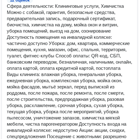
12 оценок
Сфера деятельности: Клининговые услуги, Химчистка
Можно с собакой, гарантия, безопасные средства,
предварительная запись, подарочный сертификат,
биочистка, химчистка на дому, мойка окон и витрин,
уборка помещений, выезд на дом, озонирование
Доступность помещения на инвалидной коляске:
частично доступно Уборка: дом, квартира, коммерческие
помещения, кухня, магазин, офис, спальня, территория,
туалет, фитнес-клубы Способ оплаты: QR-код, СБП,
банковским переводом, безналичная, наличными, онлайн,
оплата картой, оплата кредитной картой, постоплата
Виды клининга: влажная уборка, генеральная уборка,
ежедневная уборка, комплексная уборка, мойка окон,
мойка фасадов, мытьё зеркал, перед выпиской из
роддома, после пожара, после ремонта, после смерти,
после строительства, предпродажная уборка, разовая
уборка, расхламление, срочная уборка, сухая уборка,
текущая уборка, уборка после мероприятий, уборка
пылесосом, уничтожение запахов, химчистка мягкой
мебели, чистка парогенератором Доступность входа на
инвалидной коляске: недоступно Акции: акции, скидки,
спецпредложения Посещение с животными: разрешено