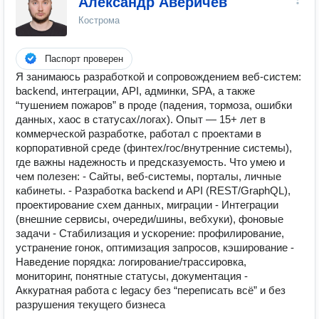
Александр Аверичев
Кострома
Паспорт проверен
Я занимаюсь разработкой и сопровождением веб-систем:
backend, интеграции, API, админки, SPA, а также
“тушением пожаров” в проде (падения, тормоза, ошибки
данных, хаос в статусах/логах). Опыт — 15+ лет в
коммерческой разработке, работал с проектами в
корпоративной среде (финтех/гос/внутренние системы),
где важны надежность и предсказуемость. Что умею и
чем полезен: - Сайты, веб-системы, порталы, личные
кабинеты. - Разработка backend и API (REST/GraphQL),
проектирование схем данных, миграции - Интеграции
(внешние сервисы, очереди/шины, вебхуки), фоновые
задачи - Стабилизация и ускорение: профилирование,
устранение гонок, оптимизация запросов, кэширование -
Наведение порядка: логирование/трассировка,
мониторинг, понятные статусы, документация -
Аккуратная работа с legacy без “переписать всё” и без
разрушения текущего бизнеса