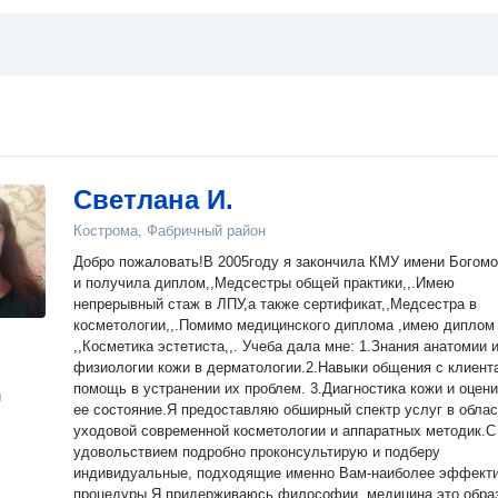
Светлана И.
Кострома, Фабричный район
Добро пожаловать!В 2005году я закончила КМУ имени Богом
и получила диплом,,Медсестры общей практики,,.Имею
непрерывный стаж в ЛПУ,а также сертификат,,Медсестра в
косметологии,,.Помимо медицинского диплома ,имею диплом
,,Косметика эстетиста,,. Учеба дала мне: 1.Знания анатомии 
физиологии кожи в дерматологии.2.Навыки общения с клиент
помощь в устранении их проблем. 3.Диагностика кожи и оценивания
н
ее состояние.Я предоставляю обширный спектр услуг в облас
уходовой современной косметологии и аппаратных методик.С
удовольствием подробно проконсультирую и подберу
индивидуальные, подходящие именно Вам-наиболее эффект
процедуры.Я придерживаюсь философии ,медицина это обра