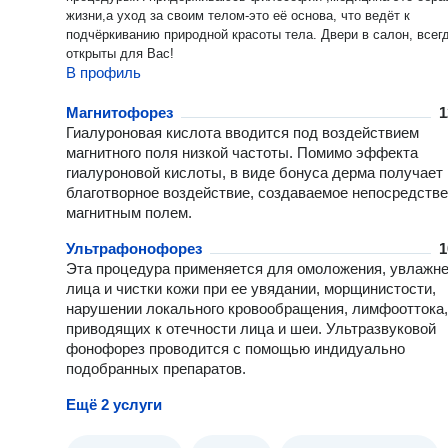
жизни,а уход за своим телом-это её основа, что ведёт к
подчёркиванию природной красоты тела. Двери в салон, всег
открыты для Вас!
В профиль
Магнитофорез
1
Гиалуроновая кислота вводится под воздействием
магнитного поля низкой частоты. Помимо эффекта
гиалуроновой кислоты, в виде бонуса дерма получает
благотворное воздействие, создаваемое непосредств
магнитным полем.
Ультрафонофорез
1
Эта процедура применяется для омоложения, увлажн
лица и чистки кожи при ее увядании, морщинистости,
нарушении локального кровообращения, лимфооттока,
приводящих к отечности лица и шеи. Ультразвуковой
фонофорез проводится с помощью индидуально
подобранных препаратов.
Ещё 2 услуги