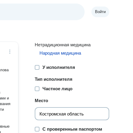
Войти
Нетрадиционная медицина
Народная медицина
У исполнителя
олова
Тип исполнителя
Частное лицо
и
ами и
Место
ти
ивные
С проверенным паспортом
з