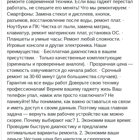
ремонте современной техники. Если ваш гаджет перестал
работать, не спешите его менять! Что мы ремонтируем: ·
Смартфоны: Замена стекол и дисплеев, кнопок,
разъемов, восстановление после воды, ремонт плат. ·
Ноутбуки и ПК: Чистка от пыли, замена матриц,
клавиатур, ремонт материнских плат, установка ОС. ·
Планшеты и умные часы: Ремонт любой сложности. ·
Игровые консоли и другая электроника. Наши
преимущества: · Бесплатная диагностика в вашем
присутствии. · Только качественные комплектующие
(оригиналы и проверенные аналоги). · Прозрачная цена —
стоимость озвучивается до начала работ. · Срочный
ремонт за 30-60 минут (для большинства случаев). ·
Гарантия на все виды работ Доверьте свою технику
профессионалам! Вернем вашему гаджету жизь Ваш
телефон упал, намок или просто «заглючил»? Не
паникуйте! Мы понимаем, как важно оставаться на связи
и иметь доступ к своим данным. Поэтому наша главная
задача — вернуть вам рабочее устройство как можно
скорее. Почему выбирают нас? 1. Экономим ваше время:
Проводим быструю диагностику и предлагаем
оптимальные варианты ремонта. 2. Экономим ваши
деньги: Честная цена без накруток и сюрпризов.