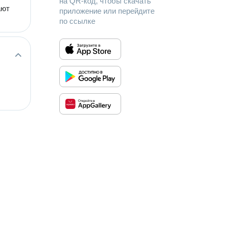
на QR-код, чтобы скачать
ают
приложение или перейдите
по ссылке