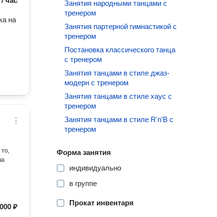
 / час
Занятия народными танцами с
тренером
ка на
Занятия партерной гимнастикой с
тренером
Постановка классического танца
с тренером
Занятия танцами в стиле джаз-
модерн с тренером
Занятия танцами в стиле хаус с
тренером
Занятия танцами в стиле R'n'B с
тренером
то,
Форма занятия
ша
индивидуально
в группе
Прокат инвентаря
000 ₽