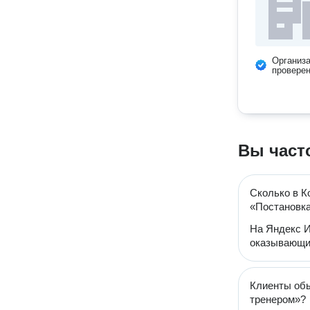
Организ
провере
Вы част
Сколько в К
«Постановка
На Яндекс И
оказывающих
Клиенты обы
тренером»?