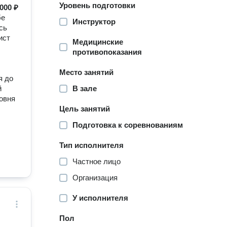
Уровень подготовки
000 ₽
бе
Инструктор
сь
ист
Медицинские
ш
противопоказания
Место занятий
я до
й
В зале
ровня
Цель занятий
Подготовка к соревнованиям
Тип исполнителя
Частное лицо
Организация
У исполнителя
Пол