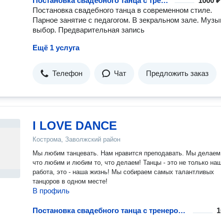
Постановка свадебного танца с тренером: индивидуально, разовое занятие
1000 ₽
Постановка свадебного танца в современном стиле.
Парное занятие с педагогом. В зекральном зале. Музы
выбор. Предварительная запись
Ещё 1 услуга
Телефон
Чат
Предложить заказ
I LOVE DANCE
Кострома, Заволжский район
Мы любим танцевать. Нам нравится преподавать. Мы делаем 
что любим и любим то, что делаем! Танцы - это не только на
работа, это - наша жизнь! Мы собираем самых талантливых
танцоров в одном месте!
В профиль
Постановка свадебного танца с тренером: индивидуально, разовое занятие
1