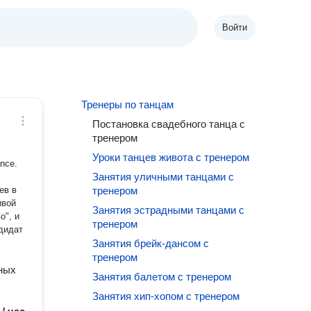
Войти
Тренеры по танцам
Постановка свадебного танца с
тренером
Уроки танцев живота с тренером
Занятия уличными танцами с
ев в
тренером
ивой
Занятия эстрадными танцами с
о", и
тренером
дидат
Занятия брейк-дансом с
тренером
ных
Занятия балетом с тренером
Занятия хип-хопом с тренером