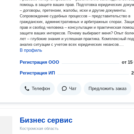
помощь в защите ваших прав. Подготовка юридических доку
– договоры, претензии, жалобы, иски и другие документы.
Сопровождение судебных процессов – представительство в
гражданских, административных и арбитражных спорах. Защи
прав и свобод человека – консультации и практическая помо
защите ваших интересов. Почему выбирают меня? Опыт более 10
лет – глубокие знания и успешная практика. Комплексный подход –
анализ ситуации с учетом всех юридических нюансов.
В профиль
Индивидуальные решения – работа с учетом особенностей ва
дела. Гибкие условия сотрудничества – обсуждение формата и
стоимости услуг. Конфиденциальность – ваши данные и дела в
Регистрация ООО
от
15
надежных руках. Наука и преподавание Я веду занятия по
Регистрация ИП
2
административному праву, участвую в научных конференциях
публикую исследования в области юриспруденции. Готова к
сотрудничеству! Если вам нужна профессиональная правова
Телефон
Чат
Предложить заказ
помощь или консультация – обращайтесь! Я всегда открыта к
конструктивному диалогу и готова помочь вам разобраться в
сложных юридических вопросах.
Бизнес сервис
Костромская область