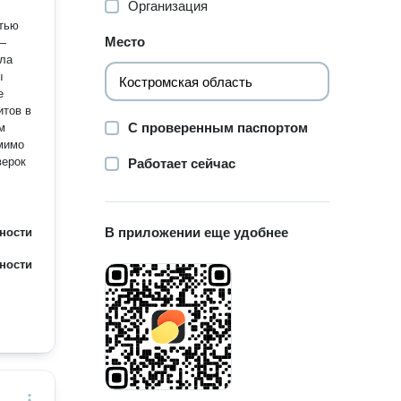
Организация
стью
Место
 —
ыла
ы
е
итов в
С проверенным паспортом
м
мимо
верок
Работает сейчас
В приложении еще удобнее
ности
ности