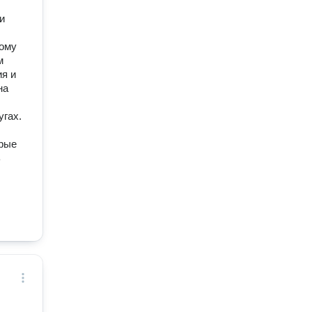
и
тому
м
я и
на
угах.
орые
ь