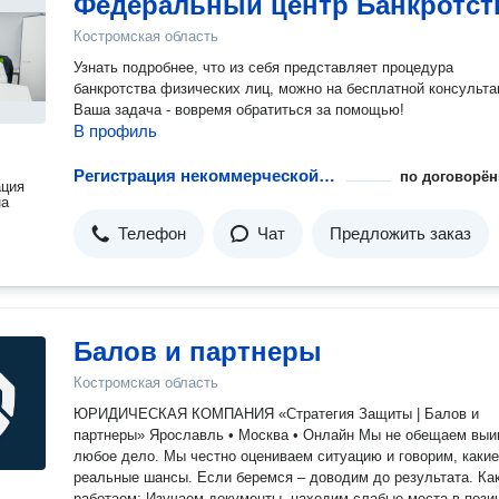
Федеральный центр Банкротст
Костромская область
Узнать подробнее, что из себя представляет процедура
банкротства физических лиц, можно на бесплатной консульта
Ваша задача - вовремя обратиться за помощью!
В профиль
Регистрация некоммерческой организации (с необходимыми положениями)
по договорён
ация
на
Телефон
Чат
Предложить заказ
Балов и партнеры
Костромская область
ЮРИДИЧЕСКАЯ КОМПАНИЯ «Стратегия Защиты | Балов и
партнеры» Ярославль • Москва • Онлайн Мы не обещаем выиграть
любое дело. Мы честно оцениваем ситуацию и говорим, какие
реальные шансы. Если беремся – доводим до результата. Как
работаем: Изучаем документы, находим слабые места в позиции