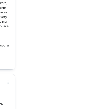
кого,
еских
учету
ть все
ности
ицам