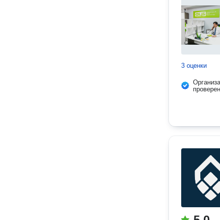
3 оценки
Организ
провере
5.0