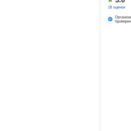
18 оценок
Организ
провере