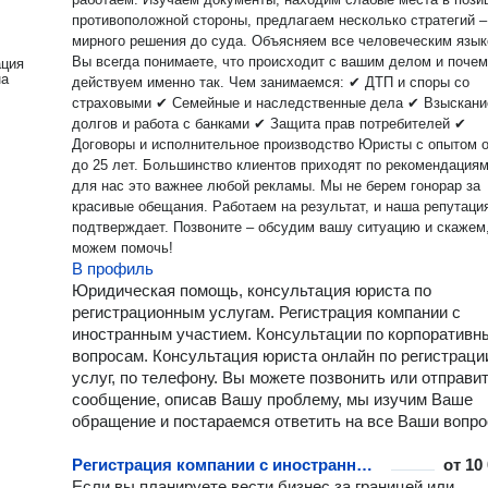
противоположной стороны, предлагаем несколько стратегий –
мирного решения до суда. Объясняем все человеческим язык
Вы всегда понимаете, что происходит с вашим делом и поче
ация
на
действуем именно так. Чем занимаемся: ✔ ДТП и споры со
страховыми ✔ Семейные и наследственные дела ✔ Взыскани
долгов и работа с банками ✔ Защита прав потребителей ✔
Договоры и исполнительное производство Юристы с опытом от 8
до 25 лет. Большинство клиентов приходят по рекомендациям
для нас это важнее любой рекламы. Мы не берем гонорар за
красивые обещания. Работаем на результат, и наша репутаци
подтверждает. Позвоните – обсудим вашу ситуацию и скажем, чем
можем помочь!
В профиль
Юридическая помощь, консультация юриста по
регистрационным услугам. Регистрация компании с
иностранным участием. Консультации по корпоративн
вопросам. Консультация юриста онлайн по регистраци
услуг, по телефону. Вы можете позвонить или отправи
сообщение, описав Вашу проблему, мы изучим Ваше
обращение и постараемся ответить на все Ваши вопро
Регистрация компании с иностранным участием
от
10
Если вы планируете вести бизнес за границей или