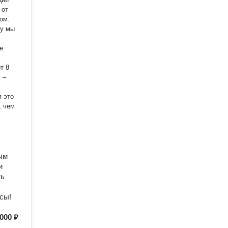
 от
ом.
му мы
е
 –
я это
ым
и
ть
сы!
 000 ₽