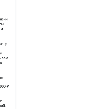
нзии
ем
ым
нту,
ом
ь вам
ва
ям.
000 ₽
 с
ний.