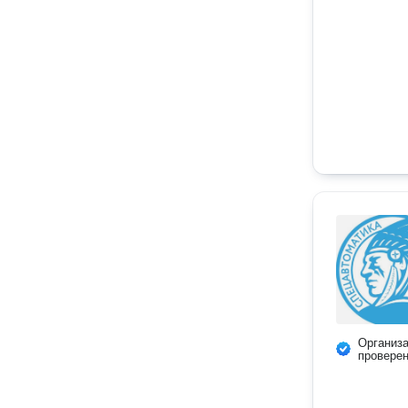
Организ
провере