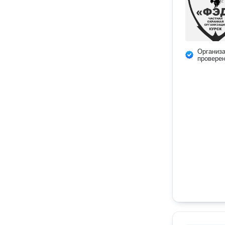
Организ
провере