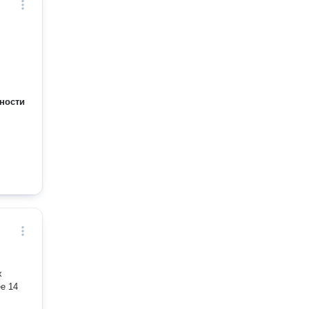
ности
х
е 14