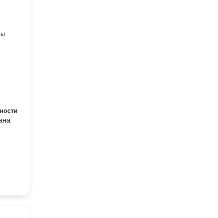
мы
ности
ана