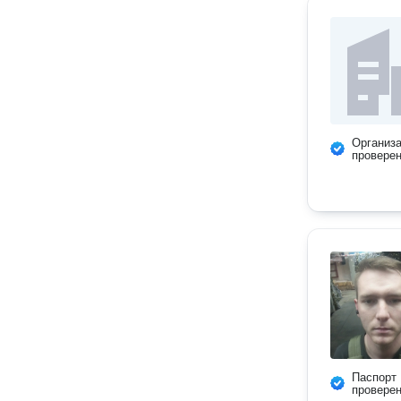
Организ
провере
Паспорт
провере