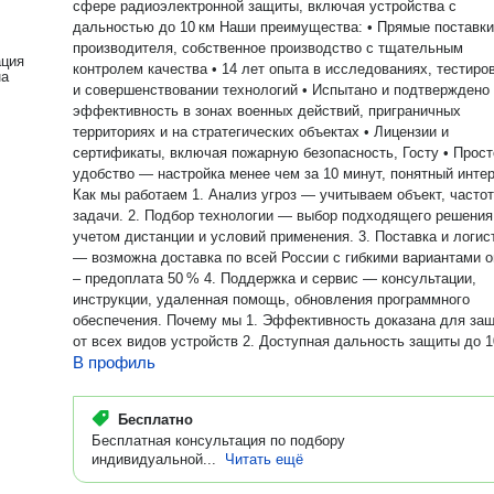
сфере радиоэлектронной защиты, включая устройства с
дальностью до 10 км Наши преимущества: • Прямые поставки от
производителя, собственное производство с тщательным
ация
контролем качества • 14 лет опыта в исследованиях, тестировании
на
и совершенствовании технологий • Испытано и подтверждено —
эффективность в зонах военных действий, приграничных
территориях и на стратегических объектах • Лицензии и
сертификаты, включая пожарную безопасность, Госту • Прост
удобство — настройка менее чем за 10 минут, понятный инте
Как мы работаем 1. Анализ угроз — учитываем объект, часто
задачи. 2. Подбор технологии — выбор подходящего решения
учетом дистанции и условий применения. 3. Поставка и логис
— возможна доставка по всей России с гибкими вариантами 
– предоплата 50 % 4. Поддержка и сервис — консультации,
инструкции, удаленная помощь, обновления программного
обеспечения. Почему мы 1. Эффективность доказана для защиты
от всех видов устройств 2. Доступная дальность защиты до 1
В профиль
точная блокировка сигналов 3. Гибкий контроль: ручной или
автоматический режим, работа с одним или несколькими
устройствами одновременно 4. Соответствие пожарным и
Бесплатно
техническим регламентам, удобство эксплуатации и надежно
Бесплатная консультация по подбору
Закажите консультацию — и получите индивидуальное
индивидуальной...
Читать ещё
коммерческое предложение. Доступен мессенджеры: Telegra
WhatsApp — оперативно ответим на ваши вопросы.