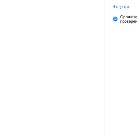
4 оценки
Организ
провере