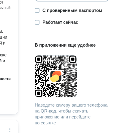
от
С проверенным паспортом
Работает сейчас
м.
кции
й и
В приложении еще удобнее
кже
й и
ности
Наведите камеру вашего телефона
на QR-код, чтобы скачать
приложение или перейдите
по ссылке