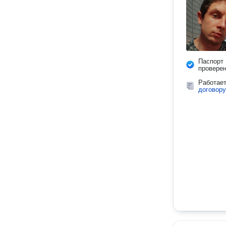
Паспорт
провере
Работае
договору