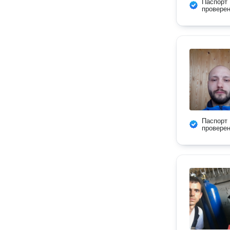
Паспорт
провере
Паспорт
провере