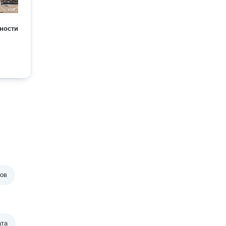
ности
тов
ата