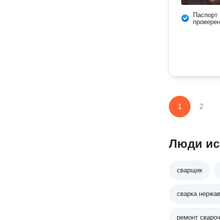
Паспорт
провере
1
2
Люди ис
сварщик
сварка нержа
ремонт сваро