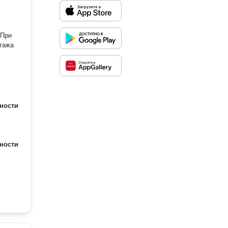
тажа
ности
ности