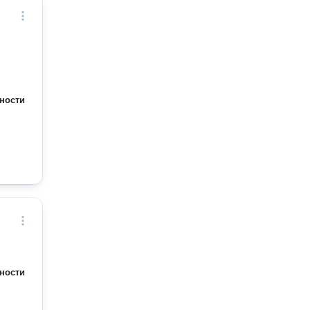
ности
ности