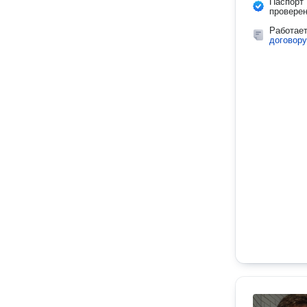
Паспорт
провере
Работае
договору