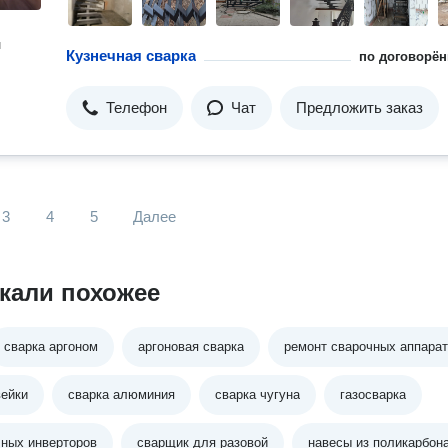
н
Кузнечная сварка
по договорён
Телефон
Чат
Предложить заказ
3
4
5
Далее
кали похожее
сварка аргоном
аргоновая сварка
ремонт сварочных аппара
вейки
сварка алюминия
сварка чугуна
газосварка
чных инверторов
сварщик для разовой
навесы из поликарбон