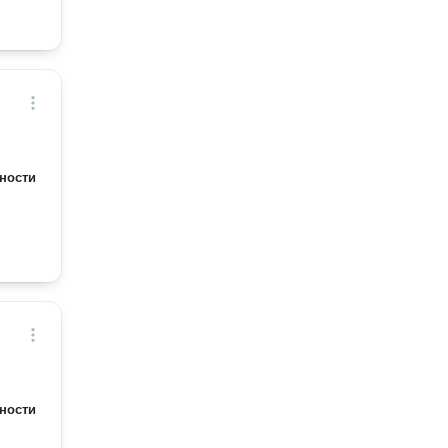
ности
ности