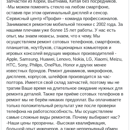
запчастей из Кореи, Вьетнама, Китая без посредников.
-Мы можем поменять стекло на любом смартфоне,
оставив при этом оригинальный дисплей и сенсор.
Сервисный центр «Профи» - команда профессионалов.
Занимаемся ремонтом мобильной техники с 2002 года. За
нашими плечами уже более 15 лет работы. У нас есть
опыт, мы знаем нюансы, знаем, что к чему. Мы
осуществляем ремонт сотовых телефонов, смартфонов,
планшетов, ноутбуков, стационарных комьютеров и
игровых консолей ведущих мировых производителей -
Apple, Samsung, Huawei, Lenovo, Nokia, LG, Xiaomi, Meizu,
HTC, Sony, Philips, OnePlus, Honor и других менее
известных брэндов. Ремонт динамиков, микрофонов,
дисплеев, корпусов, шлейфов производится за час-
полтора. Имеется свой склад запчастей, поэтому мы не
тратим Ваше время на длительное ожидание нужных для
ремонта деталей. Также при приёме сотовых телефонов в
ремонт мы не берём никаких предоплат. Вы оплачиваете
только положительный результат уже после проверки
телефона на работоспособность. Мы осуществляем
самые сложные виды ремонтов. Почему выбирают нас?
-Наши цены прозрачны. -Высокая квалификация,
большой опыт инженеров, а также непрерывный обмен