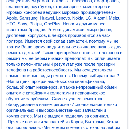
осуществляем ремонт сотовых телефонов, смартфонов,
планшетов, ноутбуков, стационарных комьютеров и
игровых консолей ведущих мировых производителей -
Apple, Samsung, Huawei, Lenovo, Nokia, LG, Xiaomi, Meizu,
HTC, Sony, Philips, OnePlus, Honor и других менее
известных брэндов. Ремонт динамиков, микрофонов,
дисплеев, корпусов, шлейфов производится за час-
полтора. Имеется свой склад запчастей, поэтому мы не
тратим Ваше время на длительное ожидание нужных для
ремонта деталей. Также при приёме сотовых телефонов в
ремонт мы не берём никаких предоплат. Вы оплачиваете
только положительный результат уже после проверки
телефона на работоспособность. Мы осуществляем
самые сложные виды ремонтов. Почему выбирают нас?
-Наши цены прозрачны. -Высокая квалификация,
большой опыт инженеров, а также непрерывный обмен
опытом с китайскими коллегами и периодическое
обучение зарубежом. -Самое лучшее ремонтное
оборудование в нашем регионе -Использование только
оригинальных и высококачественных запчастей и
компонентов. Мы не выдаём подделку за оригинал.
-Прямые поставки запчастей из Кореи, Вьетнама, Китая
без посредников. -Мы можем поменять стекло на любом