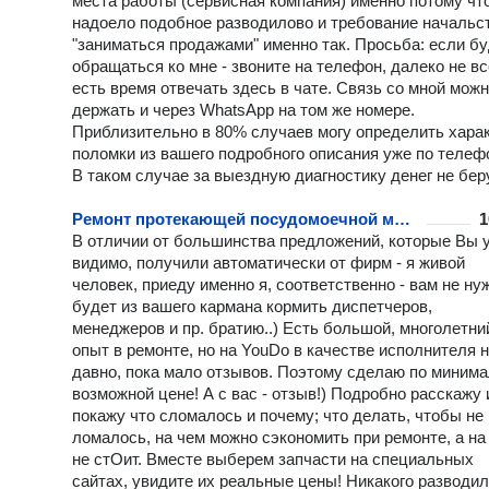
места работы (сервисная компания) именно потому чт
надоело подобное разводилово и требование начальс
"заниматься продажами" именно так. Просьба: если б
обращаться ко мне - звоните на телефон, далеко не вс
есть время отвечать здесь в чате. Связь со мной мож
держать и через WhatsApp на том же номере.
Приблизительно в 80% случаев могу определить хара
поломки из вашего подробного описания уже по телеф
В таком случае за выездную диагностику денег не беру
Ремонт протекающей посудомоечной машины
1
В отличии от большинства предложений, которые Вы 
видимо, получили автоматически от фирм - я живой
человек, приеду именно я, соответственно - вам не ну
будет из вашего кармана кормить диспетчеров,
менеджеров и пр. братию..) Есть большой, многолетни
опыт в ремонте, но на YouDo в качестве исполнителя н
давно, пока мало отзывов. Поэтому сделаю по миним
возможной цене! А с вас - отзыв!) Подробно расскажу 
покажу что сломалось и почему; что делать, чтобы не
ломалось, на чем можно сэкономить при ремонте, а на 
не стОит. Вместе выберем запчасти на специальных
сайтах, увидите их реальные цены! Никакого разводил