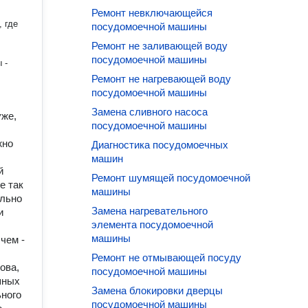
Ремонт невключающейся
 где
посудомоечной машины
Ремонт не заливающей воду
посудомоечной машины
 -
Ремонт не нагревающей воду
посудомоечной машины
Замена сливного насоса
уже,
посудомоечной машины
жно
Диагностика посудомоечных
машин
й
Ремонт шумящей посудомоечной
е так
машины
ально
Замена нагревательного
и
элемента посудомоечной
машины
чем -
Ремонт не отмывающей посуду
ова,
посудомоечной машины
шных
Замена блокировки дверцы
ьного
посудомоечной машины