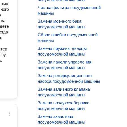
шных
Чистка фильтра посудомоечной
ьного
машины
о
тва
Замена моечного бака
удете
посудомоечной машины
егда
Сброс ошибки посудомоечной
но
машины
Замена пружины дверцы
ктер
посудомоечной машины
ону.
.
Замена панели управления
посудомоечной машины
Замена рециркуляционного
насоса посудомоечной машины
Замена заливного клапана
посудомоечной машины
Замена воздухозаборника
посудомоечной машины
Замена аквастопа
посудомоечной машины