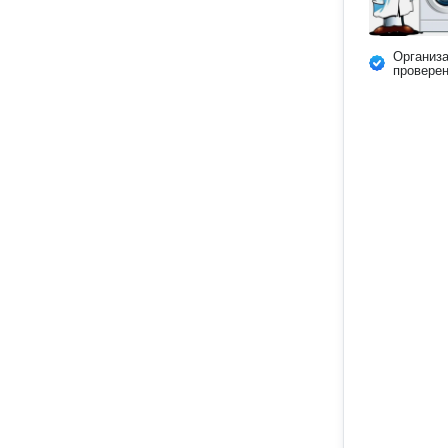
Организ
провере