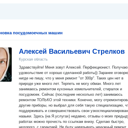
ановка посудомоечных машин
Алексей Васильевич Стрелков
Курская область
Здравствуйте! Меня зовут Алексей. Перфекционист. Получаю
удовольствие от хорошо сделанной работы)) Заранее оговорю
нигде не пишу, что у меня ремонт "от 300р". Таких цен нет в
природе уже много лет. Терпеть не могу обман. Много лет
занимаюсь ремонтом кухонных измельчителей, стиралок и
посудомоек. Сейчас (последние несколько лет) занимаюсь
ремонтом ТОЛЬКО этой техники. Конечно, могу отремонтиров
другие приборы, но выбрал для себя такую специализацию, ч
поддерживать и совершенствовать свои узкоспециализирова
нааыки. Здесь (на Я.услугах) недавно, отзывы о моих преды
работах можно прочесть по ссылкам внизу. Сделаю быстро,
недорого, с гарантией. Не буду навязывать ненужный ремонт,