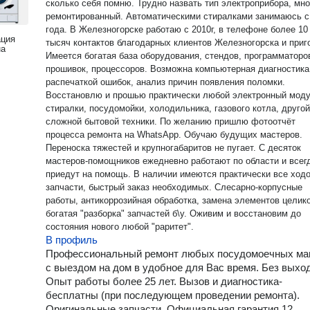
сколько себя помню. Трудно назвать тип электроприбора, мн
ремонтированный. Автоматическими стиралками занимаюсь с
года. В Железногорске работаю с 2010г, в телефоне более 10
ация
тысяч контактов благодарных клиентов Железногорска и приг
на
Имеется богатая база оборудования, стендов, программаторо
прошивок, процессоров. Возможна компьютерная диагностика
распечаткой ошибок, анализ причин появления поломки.
Восстановлю и прошью практически любой электронный мод
стиралки, посудомойки, холодильника, газового котла, другой
сложной бытовой техники. По желанию пришлю фотоотчёт
процесса ремонта на WhatsApp. Обучаю будущих мастеров.
Переноска тяжестей и крупногабаритов не пугает. С десяток
мастеров-помощников ежедневно работают по области и всег
приедут на помощь. В наличии имеются практически все ход
запчасти, быстрый заказ необходимых. Слесарно-корпусные
работы, антикоррозийная обработка, замена элементов целик
богатая "разборка" запчастей б\у. Оживим и восстановим до
состояния нового любой "раритет".
В профиль
Профессиональный ремонт любых посудомоечных м
с выездом на дом в удобное для Вас время. Без выхо
Опыт работы более 25 лет. Вызов и диагностика-
бесплатны (при последующем проведении ремонта).
Оригинальные запчасти. Официальная гарантия 12