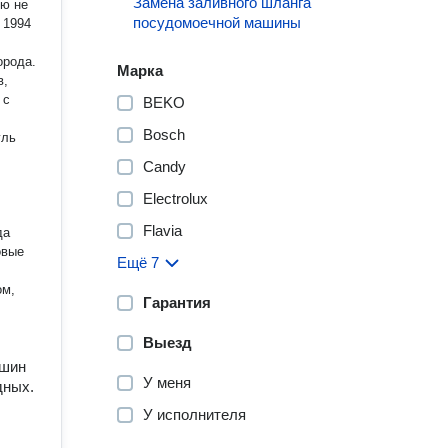
Замена заливного шланга
ою не
посудомоечной машины
 1994
орода.
Марка
в,
 с
BEKO
Bosch
уль
Candy
Electrolux
Flavia
да
овые
Ещё 7
ом,
Гарантия
Выезд
ашин
У меня
дных.
У исполнителя