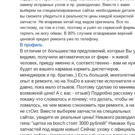
замену исправных узлов и пр. разводилово. Вместе с вами
выберем на специализированных сайтах необходимые детали,
вы сможете убедиться в реальности цены каждой конкретной
запчасти. Не впариваю китай под видом оригинала. Все по
честному, на том и стою, поэтому и ушёл из сервисной фирмы
терпеть не могу обман. В 90% случаев оговариваем верхний
ценовой предел ремонта уже по телефону.
В профиль
В отличии от большинства предложений, которые Вы 
видимо, получили автоматически от фирм - я живой
человек, приеду именно я, соответственно - вам не ну
будет из вашего кармана кормить диспетчеров,
менеджеров и пр. братию..) Есть большой, многолетни
опыт в ремонте, но на YouDo в качестве исполнителя н
давно, пока мало отзывов. Поэтому сделаю по миним
возможной цене! А с вас - отзыв!) Подробно расскажу 
покажу что сломалось и почему; что делать, чтобы не
ломалось, на чем можно сэкономить при ремонте, а на 
не стОит. Вместе выберем запчасти на специальных
сайтах, увидите их реальные цены! Никакого разводил
типа: "щетки на bosch стоят 3000 рублей!" Никаких бу
запчастей под видом новых! Сейчас ухожу с официал