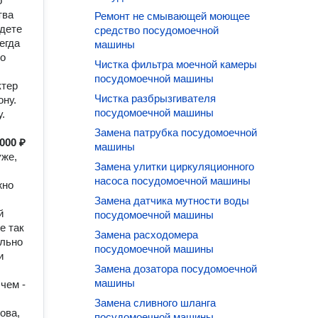
о
тва
Ремонт не смывающей моющее
удете
средство посудомоечной
егда
машины
но
Чистка фильтра моечной камеры
посудомоечной машины
ктер
Чистка разбрызгивателя
ону.
посудомоечной машины
.
Замена патрубка посудомоечной
000 ₽
машины
уже,
Замена улитки циркуляционного
насоса посудомоечной машины
жно
Замена датчика мутности воды
й
посудомоечной машины
е так
Замена расходомера
ально
посудомоечной машины
и
Замена дозатора посудомоечной
машины
чем -
Замена сливного шланга
ова,
посудомоечной машины