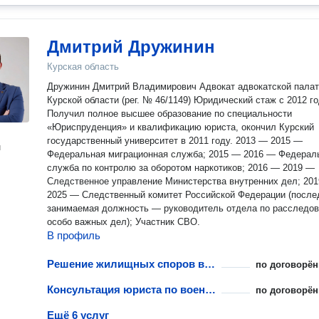
обещать вам, что «любое дело можно выиграть», так как
настоящий профессионал в юридической деятельности всегд
изучает то, с чем ему приходится работать, а уже после оцен
Дмитрий Дружинин
шансы.
Курская область
Дружинин Дмитрий Владимирович Адвокат адвокатской пала
Курской области (рег. № 46/1149) Юридический стаж с 2012 года.
Получил полное высшее образование по специальности
«Юриспруденция» и квалификацию юриста, окончил Курский
государственный университет в 2011 году. 2013 — 2015 —
н
Федеральная миграционная служба; 2015 — 2016 — Федерал
служба по контролю за оборотом наркотиков; 2016 — 2019 —
Следственное управление Министерства внутренних дел; 20
2025 — Следственный комитет Российской Федерации (после
занимаемая должность — руководитель отдела по расследо
особо важных дел); Участник СВО.
В профиль
Решение жилищных споров военнослужащих
по договорён
Консультация юриста по военному праву
по договорён
Ещё 6 услуг