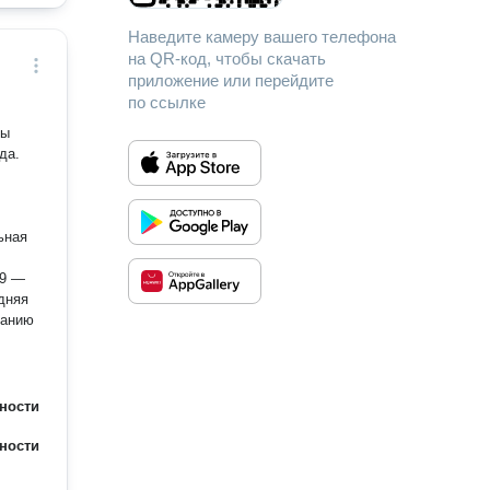
а
Наведите камеру вашего телефона
ивает
на QR-код, чтобы скачать
приложение или перейдите
по ссылке
ты
ьная
19 —
дняя
ванию
ности
ности