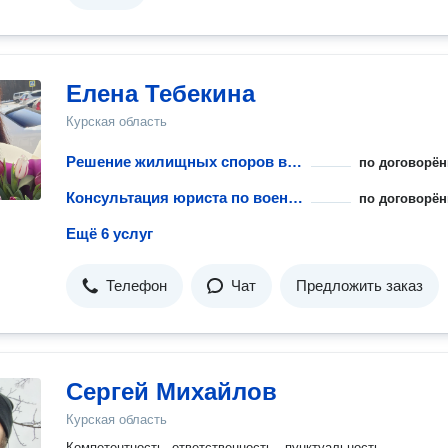
бороться за ваши права, не стесняйтесь обращаться ко мне. 
здесь, чтобы решить ваши сложные юридические вопросы и
обеспечить наилучший результат по вашему делу. Ваши инте
— моя главная задача!
Елена Тебекина
Курская область
Решение жилищных споров военнослужащих
по договорён
Консультация юриста по военному праву
по договорён
Ещё 6 услуг
Телефон
Чат
Предложить заказ
Сергей Михайлов
Курская область
Компетентность, ответственность , пунктуальность,