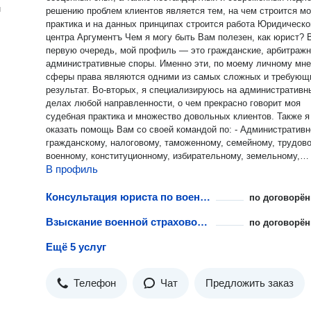
н
решению проблем клиентов является тем, на чем строится м
практика и на данных принципах строится работа Юридическо
центра Аргументъ Чем я могу быть Вам полезен, как юрист? В
первую очередь, мой профиль — это гражданские, арбитражн
административные споры. Именно эти, по моему личному мн
сферы права являются одними из самых сложных и требующ
результат. Во-вторых, я специализируюсь на административных
делах любой направленности, о чем прекрасно говорит моя
судебная практика и множество довольных клиентов. Также я могу
оказать помощь Вам со своей командой по: - Административному,
гражданскому, налоговому, таможенному, семейному, трудово
военному, конституционному, избирательному, земельному,
В профиль
корпоративному праву; - Составлению документов всех видов и
любой сложности; - Представление в суде по всем видам дел,
кроме уголовных; - Помощь в юридическом сопровождении бизнеса
Консультация юриста по военному праву
по договорён
(начиная с момента подготовки документов для регистрации)
Взыскание военной страховой выплаты ветеранам боевых действий и инвалидам
заканчивая закрытием, расширением, банкротством бизнеса; -
по договорён
Консультирование в любом удобном формате для решения л
Ещё 5 услуг
вопроса; - Сопровождение при осуществление государственных
проверок; - Юридическое сопровождение работы с контрагентами и
досудебное урегулирование споров; - Претензионные действия,
Телефон
Чат
Предложить заказ
взыскания и ликвидация задолженностей Доверяя мне и моей
команде вы получаете результат, по приемлемой цене. Я не буду