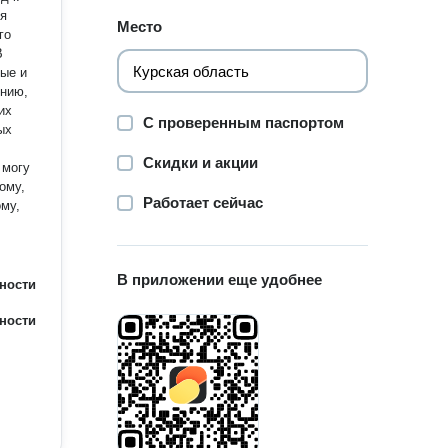
оя
Место
го
ые и
ению,
их
С проверенным паспортом
Скидки и акции
Работает сейчас
му,
В приложении еще удобнее
ности
ности
юбого