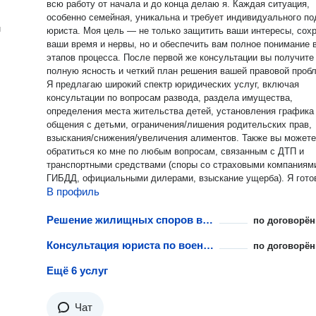
всю работу от начала и до конца делаю я. Каждая ситуация,
особенно семейная, уникальна и требует индивидуального п
н
юриста. Моя цель — не только защитить ваши интересы, сох
ваши время и нервы, но и обеспечить вам полное понимание 
этапов процесса. После первой же консультации вы получите
полную ясность и четкий план решения вашей правовой проб
Я предлагаю широкий спектр юридических услуг, включая
консультации по вопросам развода, раздела имущества,
определения места жительства детей, установления графика
общения с детьми, ограничения/лишения родительских прав,
взыскания/снижения/увеличения алиментов. Также вы можете
обратиться ко мне по любым вопросам, связанным с ДТП и
транспортными средствами (споры со страховыми компаниям
ГИБДД, официальными дилерами, взыскание ущерба). Я готова
В профиль
помочь вам составить исковые заявления, подготовить
необходимые документы и представлять ваши интересы в суд
Мой опыт работы в области семейного права и юриспруденции
Решение жилищных споров военнослужащих
по договорён
целом (более 18 лет) позволяет мне находить оптимальные
Консультация юриста по военному праву
решения для каждого клиента. Кроме того, я понимаю важность
по договорён
конфиденциальности и доверия в работе юриста. Все наши б
Ещё 6 услуг
останутся между нами, и я сделаю все возможное, чтобы ва
информация была защищена. Я ценю ваше время и готова ра
над вашим делом с максимальной отдачей. Если вам нужен юрист,
Чат
который действительно понимает ваши потребности и готов