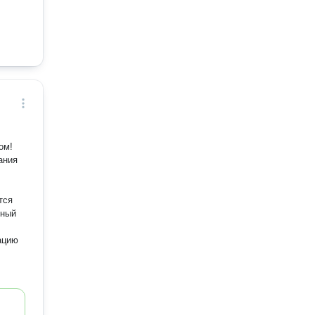
ом!
ания
тся
ьный
ацию