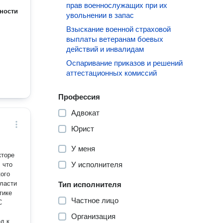
прав военнослужащих при их
ности
увольнении в запас
Взыскание военной страховой
выплаты ветеранам боевых
действий и инвалидам
Оспаривание приказов и решений
аттестационных комиссий
Профессия
Адвокат
Юрист
У меня
кторе
У исполнителя
 что
ого
ласти
Тип исполнителя
тике
Частное лицо
С
Организация
д к