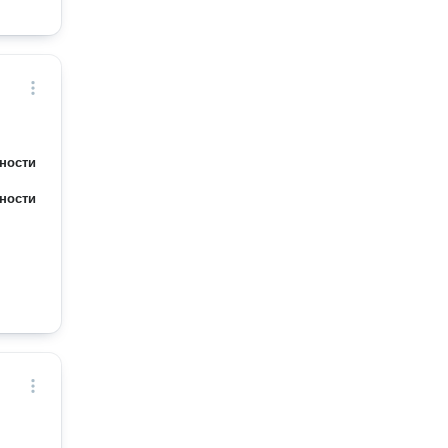
Я
ресы
ности
ности