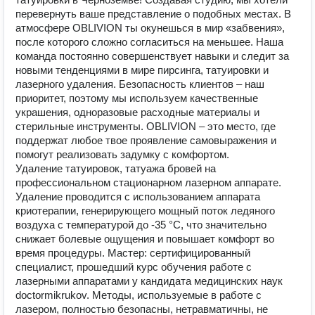
перевернуть ваше представление о подобных местах. В
атмосфере OBLIVION ты окунешься в мир «забвения»,
после которого сложно согласиться на меньшее. Наша
команда постоянно совершенствует навыки и следит за
новыми тенденциями в мире пирсинга, татуировки и
лазерного удаления. Безопасность клиентов – наш
приоритет, поэтому мы используем качественные
украшения, одноразовые расходные материалы и
стерильные инструменты. OBLIVION – это место, где
поддержат любое твое проявление самовыражения и
помогут реализовать задумку с комфортом.
️Удаление татуировок, татуажа бровей на
профессиональном стационарном лазерном аппарате.
Удаление проводится с использованием аппарата
криотерапии, генерирующего мощный поток ледяного
воздуха с температурой до -35 °C, что значительно
снижает болевые ощущения и повышает комфорт во
время процедуры. ️Мастер: сертифицированный
специалист, прошедший курс обучения работе с
лазерными аппаратами у кандидата медицинских наук
doctormikrukov. Методы, используемые в работе с
лазером, полностью безопасны, нетравматичны, не