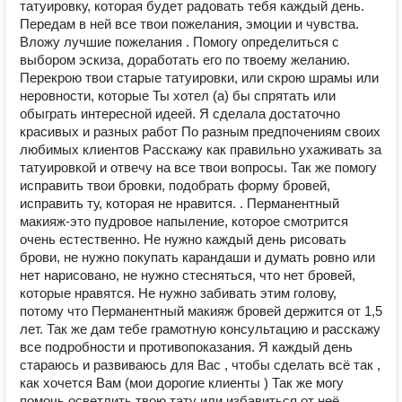
татуировку, которая будет радовать тебя каждый день.
Передам в ней все твои пожелания, эмоции и чувства.
Вложу лучшие пожелания . Помогу определиться с
выбором эскиза, доработать его по твоему желанию.
Перекрою твои старые татуировки, или скрою шрамы или
неровности, которые Ты хотел (а) бы спрятать или
обыграть интересной идеей. Я сделала достаточно
красивых и разных работ По разным предпочениям своих
любимых клиентов Расскажу как правильно ухаживать за
татуировкой и отвечу на все твои вопросы. Так же помогу
исправить твои бровки, подобрать форму бровей,
исправить ту, которая не нравится. . Перманентный
макияж-это пудровое напыление, которое смотрится
очень естественно. Не нужно каждый день рисовать
брови, не нужно покупать карандаши и думать ровно или
нет нарисовано, не нужно стесняться, что нет бровей,
которые нравятся. Не нужно забивать этим голову,
потому что Перманентный макияж бровей держится от 1,5
лет. Так же дам тебе грамотную консультацию и расскажу
все подробности и противопоказания. Я каждый день
стараюсь и развиваюсь для Вас , чтобы сделать всё так ,
как хочется Вам (мои дорогие клиенты ) Так же могу
помочь осветлить твою тату или избавиться от неё