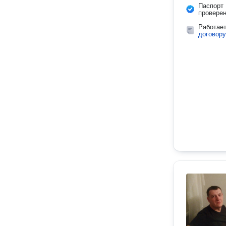
Паспорт
провере
Работае
договору