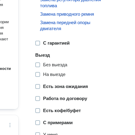
ия
топлива
Замена приводного ремня
тории
Замена передней опоры
ия
двигателя
ия
чают
С гарантией
Выезд
Без выезда
ности
На выезде
Есть зона ожидания
Работа по договору
Есть кофе/буфет
С примерами
У меня