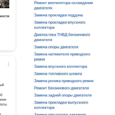
Ремонт вентилятора охлаждения
двигателя
Замена прокладки поддона
ности
Замена прокладки впускного
коллектора
Диагностика ТНВД бензинового
двигателя
Замена опоры двигателя
Замена натяжителя приводного
ремня
Замена впускного коллектора
Замена топливного шланга
Замена ролика приводного ремня
ный
Ремонт бензинового двигателя
а)
Замена задней опоры двигателя
Замена прокладки выпускного
боты
коллектора
и
Замена регулятора давления