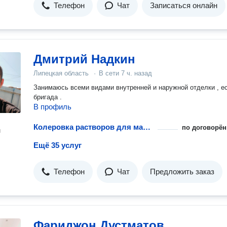
Телефон
Чат
Записаться онлайн
Дмитрий Надкин
Липецкая область
·
В сети
7 ч. назад
Занимаюсь всеми видами внутренней и наружной отделки , е
бригада .
В профиль
Колеровка растворов для малярных работ
по договорён
н
Ещё 35 услуг
Телефон
Чат
Предложить заказ
Фариджон Дустматов