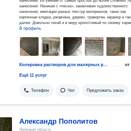
нанесения. Из умений от самых простых до более сложных т
нанесения. Начиная с «песка», заканчивая художественного
нанесения, имитации разных текстур материалов, таких как
кирпичная кладка, ржавчина, дерево, травертин, мрамор и так
далее. Довольно тихий и в меру кропотливый по своему харак
В профиль
Колеровка растворов для малярных работ
от
Ещё 11 услуг
Телефон
Чат
Предложить заказ
Александр Пополитов
Липецкая область