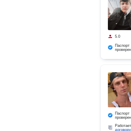
5.0
Паспорт
провере
Паспорт
провере
Работае
договору