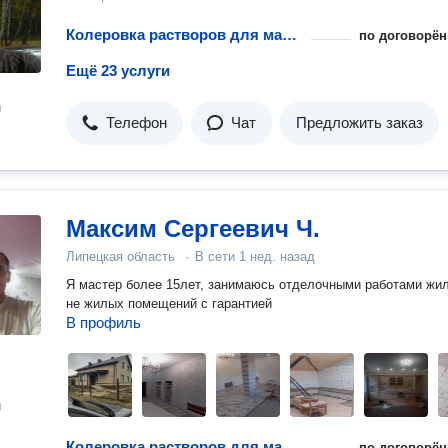
Колеровка растворов для малярных работ
по договорён
Ещё 23 услуги
н
Телефон
Чат
Предложить заказ
Максим Сергеевич Ч.
Липецкая область
·
В сети
1 нед. назад
Я мастер более 15лет, занимаюсь отделочными работами жи
не жилых помещений с гарантией
В профиль
н
Колеровка растворов для малярных работ
по договорён