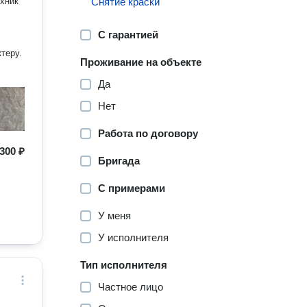
ехник
Снятие краски
С гарантией
теру.
Проживание на объекте
Да
Нет
Работа по договору
300 ₽
Бригада
С примерами
У меня
У исполнителя
Тип исполнителя
Частное лицо