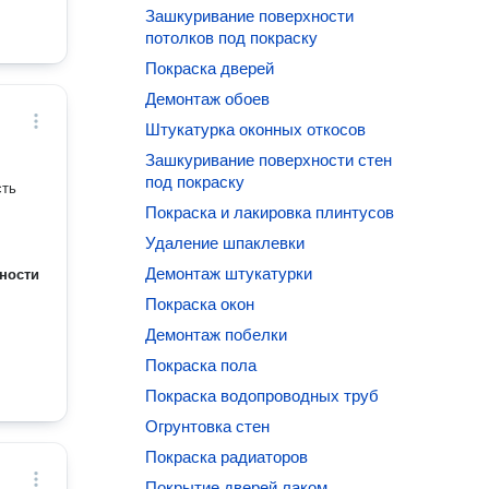
Зашкуривание поверхности
потолков под покраску
Покраска дверей
Демонтаж обоев
Штукатурка оконных откосов
Зашкуривание поверхности стен
под покраску
сть
Покраска и лакировка плинтусов
Удаление шпаклевки
Демонтаж штукатурки
ности
Покраска окон
Демонтаж побелки
Покраска пола
Покраска водопроводных труб
Огрунтовка стен
Покраска радиаторов
Покрытие дверей лаком