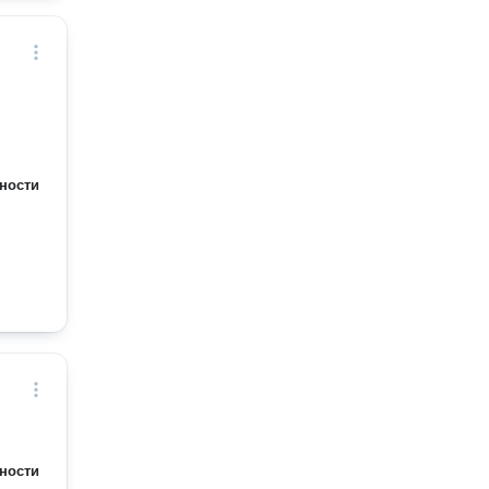
ности
ности