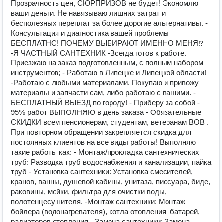
Прозрачность цен, СЮРПРИЗОВ не будет! Экономлю
ваши деньги. Не навязываю лишних затрат и
бесполезных переплат за более дорогие альтернативы. -
Консультация и диагностика вашей проблемы
БЕСПЛАТНО! ПОЧЕМУ ВЫБИРАЮТ ИМЕННО МЕНЯ⁉
-Я ЧАСТНЫЙ САНТЕХНИК -Всегда готов к работе.
Приезжаю на заказ подготовленным, с полным набором
инструментов; - Работаю в Липецке и Липецкой области!
-Работаю с любыми материалами. Покупаю и привожу
материалы и запчасти сам, либо работаю с вашими. -
БЕСПЛАТНЫЙ ВЫЕЗД по городу! - Приберу за собой -
95% работ ВЫПОЛНЯЮ в день заказа - Обязательные
СКИДКИ всем пенсионерам, студентам, ветеранам ВОВ .
При повторном обращении закрепляется скидка для
постоянных клиентов на все виды работы! Выполняю
такие работы как: - Монтаж/прокладка сантехнических
труб: Разводка труб водоснабжения и канализации, пайка
труб - Установка сантехники: Установка смесителей,
кранов, ванны, душевой кабины, унитаза, писсуара, биде,
раковины, мойки, фильтра для очистки воды,
полотенцесушителя. -Монтаж сантехники: Монтаж
бойлера (водонагревателя), котла отопления, батарей,
радиаторов отопления, -Замена сантехники: Замена