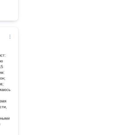
ст:
15
ремя
сти,
тными