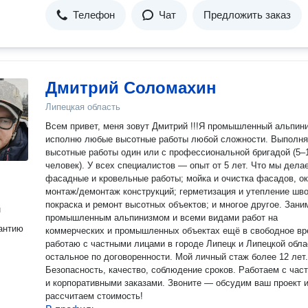
Телефон
Чат
Предложить заказ
Дмитрий Соломахин
Липецкая область
Всем привет, меня зовут Дмитрий !!!Я промышленный альпини
исполню любые высотные работы любой сложности. Выполняю
высотные работы один или с профессиональной бригадой (5–
человек). У всех специалистов — опыт от 5 лет. Что мы делаем:
фасадные и кровельные работы; мойка и очистка фасадов, окон;
монтаж/демонтаж конструкций; герметизация и утепление швов;
покраска и ремонт высотных объектов; и многое другое. Занимаюсь
н
промышленным альпинизмом и всеми видами работ на
антию
коммерческих и промышленных объектах ещё в свободное в
работаю с частными лицами в городе Липецк и Липецкой обла
остальное по договоренности. Мой личный стаж более 12 лет.
Безопасность, качество, соблюдение сроков. Работаем с час
и корпоративными заказами. Звоните — обсудим ваш проект и
рассчитаем стоимость!