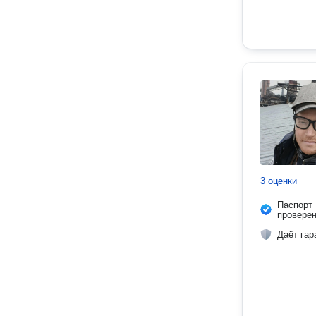
3 оценки
Паспорт
провере
Даёт гар