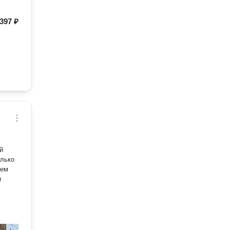
397 ₽
й
олько
яем
и