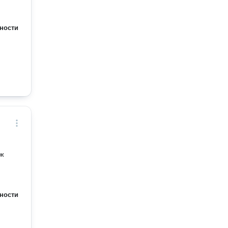
ности
ности