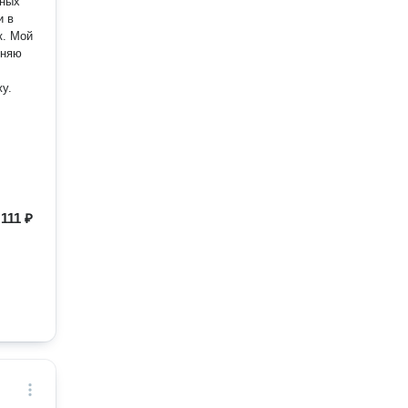
нных
и в
к. Мой
лняю
у.
т
111 ₽