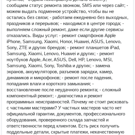
сообщаем статус ремонта звонком, SMS или через сайт; -
можем выдать подменное устройство, чтобы вы не
остались без связи; - работаем ежедневно без выходных,
праздников и перерывов; - находимся в центре города; -
выполняем сложный ремонт, даже если другие сервисы
отказались. Виды услуг: - ремонт смартфонов Apple
iPhone, Samsung, Xiaomi, Honor, Huawei, ASUS, Lenovo,
Sony, ZTE и других брендов; - ремонт планшетов iPad,
Samsung, Xiaomi, Lenovo, Huawei и других; - ремонт
ноутбуков Apple, Acer, ASUS, Dell, HP, Lenovo, MSI,
Samsung, Xiaomi, Sony, Toshiba и других; - замена
экранов, аккумуляторов, разъемов зарядки, камер,
динамиков и микрофонов; - ремонт после падения,
попадания влаги и короткого замыкания; -
восстановление после неудачного ремонта; - сложный
компонентный ремонт; - диагностика и ремонт
программных неисправностей. Почему не стоит рисковать
с частными мастерами? У частных мастеров часто нет
официальной гарантии, документов, профессионального
оборудования, проверенного склада запчастей и
ответственности перед клиентом. Есть риск получить
поддельные детали, скрытые платежи, некачественную