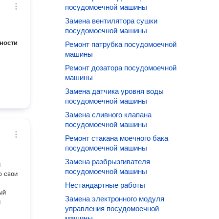
посудомоечной машины
Замена вентилятора сушки
посудомоечной машины
ности
Ремонт патрубка посудомоечной
машины
Ремонт дозатора посудомоечной
машины
Замена датчика уровня воды
посудомоечной машины
Замена сливного клапана
посудомоечной машины
Ремонт стакана моечного бака
посудомоечной машины
Замена разбрызгивателя
й
посудомоечной машины
Нестандартные работы
ый
Замена электронного модуля
и
управления посудомоечной
машины