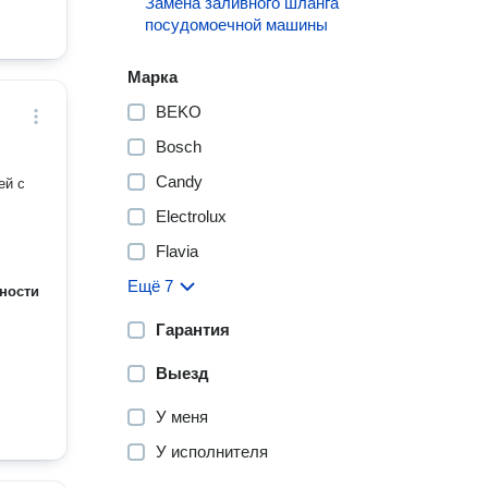
Замена заливного шланга
посудомоечной машины
Марка
BEKO
Bosch
Candy
ей с
Electrolux
Flavia
Ещё 7
ности
Гарантия
Выезд
У меня
У исполнителя