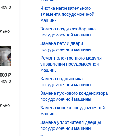
тирую
Чистка нагревательного
элемента посудомоечной
машины
Замена воздухозаборника
ально
посудомоечной машины
Замена петли двери
посудомоечной машины
Ремонт электронного модуля
управления посудомоечной
машины
000 ₽
Замена подшипника
тирую
посудомоечной машины
Замена пускового конденсатора
посудомоечной машины
ально
Замена кнопки посудомоечной
машины
Замена уплотнителя дверцы
посудомоечной машины