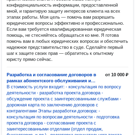
конфиденциальность информации, предоставленной
мной, и гарантирую защиту интересов клиента на всех
этапах работы. Моя цель — помочь вам разрешить
юридические вопросы эффективно и профессионально.
Если вам требуется квалифицированная юридическая
помощь, не стесняйтесь обращаться ко мне. Я готова
помочь вам в любых юридических вопросах и обеспечить
надежное представительство в суде. Сделайте первый
шаг к защите своих прав — обратитесь к опытному
юристу прямо сейчас.
Разработка и согласование договоров в
от 10 000 ₽
рамках абонентского обслуживания и
сопровождения бизнеса
В стоимость услуги входит: - консультация по вопросу
деятельности - разработка проекта договора -
обсуждение проекта с заинтересованными службами -
дорожная карта по заключению договоров с
контрагентами Этапы разработки договора: -
консультация по вопросам деятельности - подготовка
проекта договора - согласование проекта с
заинтересованными отделами (отдел продаж,
бухгалтерия, и др.) - подготовка окончательного текста