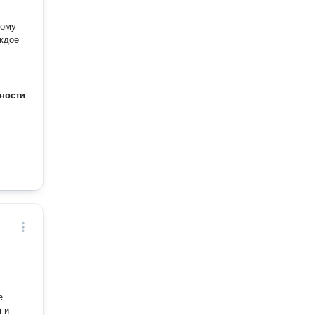
дому
ждое
ности
е