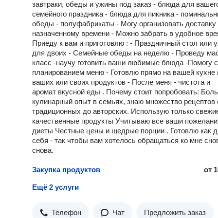
завтраки, обеды и ужины под заказ - блюда для вашег
семейного праздника - блюда для пикника - поминаль
обеды - полуфабрикаты - Могу организовать доставку 
назначенному времени - Можно забрать в удобное вр
Приеду к вам и приготовлю : - Праздничный стол или 
для двоих - Семейные обеды на неделю - Проведу ма
класс -научу готовить ваши любимые блюда -Помогу с
планированием меню - Готовлю прямо на вашей кухне 
ваших или своих продуктов - После меня - чистота и
аромат вкусной еды . Почему стоит попробовать: Бол
кулинарный опыт в семьях, знаю множество рецептов 
традиционных до авторских. Использую только свежи
качественные продукты Учитываю все ваши пожелани
диеты Честные цены и щедрые порции . Готовлю как 
себя - так чтобы вам хотелось обращаться ко мне сно
снова.
Закупка продуктов
от
1
Ещё 2 услуги
Телефон
Чат
Предложить заказ