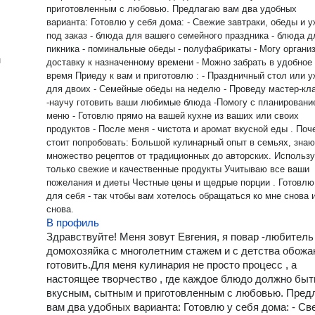
приготовленным с любовью. Предлагаю вам два удобных
варианта: Готовлю у себя дома: - Свежие завтраки, обеды и ужины
под заказ - блюда для вашего семейного праздника - блюда для
пикника - поминальные обеды - полуфабрикаты - Могу организовать
н
доставку к назначенному времени - Можно забрать в удобное
время Приеду к вам и приготовлю : - Праздничный стол или ужин
для двоих - Семейные обеды на неделю - Проведу мастер-класс
-научу готовить ваши любимые блюда -Помогу с планировани
меню - Готовлю прямо на вашей кухне из ваших или своих
продуктов - После меня - чистота и аромат вкусной еды . Почему
стоит попробовать: Большой кулинарный опыт в семьях, знаю
множество рецептов от традиционных до авторских. Использую
только свежие и качественные продукты Учитываю все ваши
пожелания и диеты Честные цены и щедрые порции . Готовлю как
для себя - так чтобы вам хотелось обращаться ко мне снова 
снова.
В профиль
Здравствуйте! Меня зовут Евгения, я повар -любитель 
домохозяйка с многолетним стажем и с детства обож
готовить.Для меня кулинария не просто процесс , а
настоящее творчество , где каждое блюдо должно быт
вкусным, сытным и приготовленным с любовью. Пред
вам два удобных варианта: Готовлю у себя дома: - Св