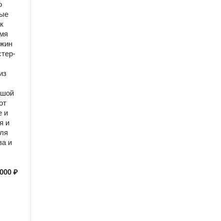
о
ные
к
емя
ужин
стер-
из
ьшой
от
е и
я и
для
ва и
000 ₽