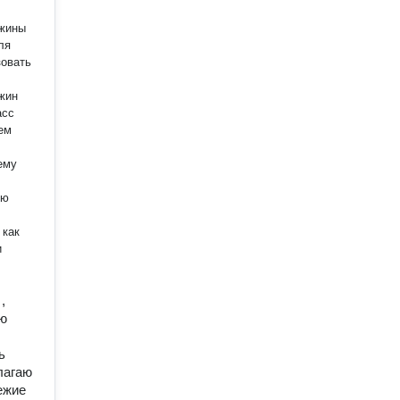
ем
и
,
аю
ь
лагаю
ежие