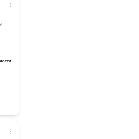
вы
ности