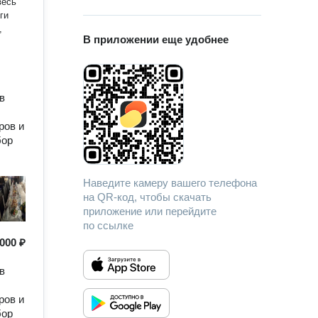
весь
ги
,
В приложении еще удобнее
в
ров и
бор
Наведите камеру вашего телефона
на QR-код, чтобы скачать
приложение или перейдите
по ссылке
000 ₽
в
ров и
бор