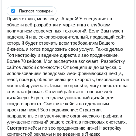
Паспорт проверен
Приветствую, меня зовут Андрей! Я специалист в
области веб-разработки и маркетинга с глубоким
пониманием современных технологий. Если Вам нужен
надежный и высокопроизводительный, продающий сайт,
который будет отвечать всем требованиям Вашего
бизнеса, я готов предложить свои услуги. Также делаю
Топ настройку и ведение директа и seo продвижение.
Более 70 кейсов. Моя экспертиза включает: Разработку
сайтов любой сложности : От концепции до запуска, с
использованием передовых web- фреймворках( next js,
react, node js), обеспечивающих скорость, безопасность и
масштабируемость.Также, по просьбе, могу сверстать на
cms платформах. Со мной работают топовые web
дизайнеры Figma, создаем уникальный дизайн для
каждого проекта .Смотрите кейсы по сделанным
проектам ниже! Seo продвижение: Стратегии,
направленные на увеличение органического трафика и
улучшение позиций вашего сайта в поисковых системах.
Смотрите кейсы по seo продвижению ниже! Настройку
контекстной рекламы и её ведение в Яндекс