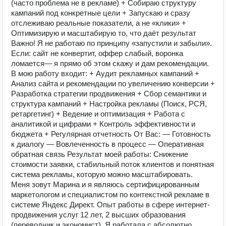
(часто проблема не в рекламе) + Собираю структуру
кампаний под конкретные цели + Запускаю и сразу
отслеживаю реальные показатели, а не «клики» +
Оптимизирую и масштабирую то, что даёт результат
Важно! Я не работаю по принципу «запустили и забыли».
Если: сайт не конвертит, оффер слабый, воронка
ломается— я прямо об этом скажу и дам рекомендации.
В мою работу входит: + Аудит рекламных кампаний +
Анализ сайта и рекомендации по увеличению конверсии +
Разработка стратегии продвижения + Сбор семантики и
структура кампаний + Настройка рекламы (Поиск, РСЯ,
ретаргетинг) + Ведение и оптимизация + Работа с
аналитикой и цифрами + Контроль эффективности и
бюджета + Регулярная отчетность От Вас: — Готовность
к диалогу — Вовлеченность в процесс — Оперативная
обратная связь Результат моей работы: Снижение
стоимости заявки, стабильный поток клиентов и понятная
система рекламы, которую можно масштабировать.
Меня зовут Марина и я являюсь сертифицированным
маркетологом и специалистом по контекстной рекламе в
системе Яндекс Директ. Опыт работы в сфере интернет-
продвижения услуг 12 лет, 2 высших образования
(переводчик и экономист). Я работала с абсолютно