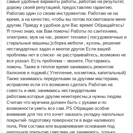
самые удобные варианты работы, работаю на результат,
дорожу своей репутацией, предоставляю гарантию.
Работаю один со своим инструментом. Работаю не на
время, а на качество, чтобы вы потом посоветовали меня
другим. Приеду в удобное для Вас время! Обращайтесь!
Я точно знаю, как Вам помочь! Работы по сантехнике,
электрике, муж на час, ремонт техники ( посудомоечные и
стиральные машины,)сборка мебели , кухонь, решение
нестандартных задач и многое другое Если вашей
проблемы нет в списке- не расстраивайтесь, возможно не
все указал. Есть проблема – звоните. Постараюсь
помочь. Также в теплое время занимаюсь ремонтом
балконов и лоджий.( Утепление, косметика, капитальный)
Также занимаюсь переделками за другими мастерами,
исправляю если это возможно сделать Работаю на
совесть и имя, занимаюсь нестандартными
работами,которые другим неинтересны,а нужны людям.
Считаю что мужчина должен быть с руками и по
возможности уметь все сам. PS Обращаю особое
внимание для тех кто хочет заказать укладку напольных
покрытий- подготовку поверхности в виде наливного
пола, Рем состава или выравнивания основания под
напольное покрытие смесями -не занимаюсь, только