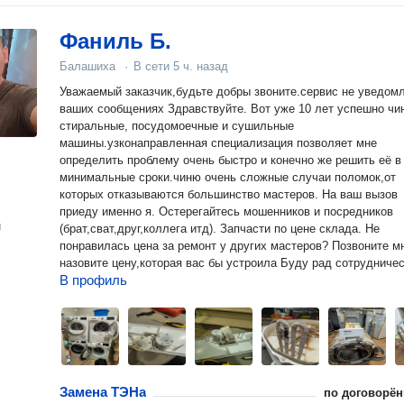
Фаниль Б.
Балашиха
·
В сети
5 ч. назад
Уважаемый заказчик,будьте добры звоните.сервис не уведомл
ваших сообщениях Здравствуйте. Вот уже 10 лет успешно чи
стиральные, посудомоечные и сушильные
машины.узконаправленная специализация позволяет мне
определить проблему очень быстро и конечно же решить её в
минимальные сроки.чиню очень сложные случаи поломок,от
которых отказываются большинство мастеров. На ваш вызов
приеду именно я. Остерегайтесь мошенников и посредников
н
(брат,сват,друг,коллега итд). Запчасти по цене склада. Не
понравилась цена за ремонт у других мастеров? Позвоните м
назовите цену,которая вас бы устроила Буду рад сотрудниче
В профиль
Замена ТЭНа
по договорён