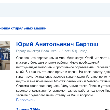
ановка стиральных машин
Юрий Анатольевич Бартош
Городской округ Балашиха
·
В сети
5 д. назад
Спасибо, что обратились ко мне. Меня зовут Юрий, и я частн
мастер с большим опытом работы. Имею необходимый
инструмент,автомобиль и профильное образование. Работая со
мной, Вы экономите своё время и нервы. На свою работу даю
гарантирую. Устранение засоров канализации Устранение течи
внутри и вне помещений Монтаж сантехники и бытовой техники
Система отопления под ключ Услуги электрика Поиск и устранение
короткого замыкания Электромонтажные работы под ключ Пишите,
звоните с удовольствием отвечу на Ваши вопросы..
В профиль
н
Замена ТЭНа
от