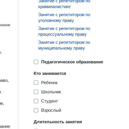
Занятие с репетитором по
криминалистике
Занятие с репетитором по
уголовному праву
Занятие с репетитором по
процессуальному праву
Занятие с репетитором по
муниципальному праву
Педагогическое образование
Кто занимается
раво,
Ребенок
о
Школьник
Студент
е,
Взрослый
Длительность занятия
нание