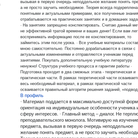
вызывая в первую очередь неподдельное желание понять пре
н
а не просто заучить необходимое. Теория всегда подкреплена
понятными и актуальными примерами, все полученные знани
отрабатываются на практических занятиях и в домашних зада
· На занятиях запрещено конспектировать. Считаю данный ме
не эффективной тратой времени и ваших денег! Если вам лег
воспринимать информацию после ее конспектирования, то
займитесь этим после урока. · Все учебные материалы соста
мною самостоятельно. Постоянно дорабатываются в связи с
актуальными изменениями и отправляются ученикам перед
занятиями. Покупать дополнительную учебную литературу
ненужно! Структура учебного процесса и гарантии работы ·
Подготовка проходит в два смежных этапа - теоретическая и
практическая части. В рамках теоретической части осваивает
весь необходимый материал, в рамках практической части
осваивается правильный алгоритм решения заданий, «подво
В профиль
камни», слова «триггеры» и множества других ловушек, кото
встретятся вам на экзаменах. · Веду открытую статистику о
· Материал поддается в максимально доступной форм
прогрессе, давая прямые рекомендации как ученику, так и его
ориентация на индивидуальные особенности ученика и
родителям. Приветствуется желание родителей быть
сферу интересов. · Главный метод – диалог. Не терпл
вовлеченными в учебный процесс и самостоятельно точечно
преподавательского монолога. Мотивирую на изучени
проверять знания своего ребенка. · Первое занятие - бесплатно. В
предмета, вызывая в первую очередь неподдельное
рамках первой встречи определяются: особенности мышлени
желание понять предмет, а не просто заучить необход
ученика, уровень знаний, объем работы, а также прорабатыва