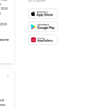
по ссылке
и
 2019
а.
-2019
ности
ной
дима