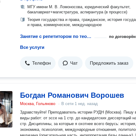
н
МГУ имени М. В. Ломоносова, юридический факультет,
бакалавриат+магистратура, аспирантура (в процессе)
Теория государства и права, гражданское, история госуд
и права, коммерческое, международное
Занятие с репетитором по теории государства и права
по договорён
Все услуги
Телефон
Чат
Предложить заказ
Богдан Романович Ворошев
Москва, Гольяново
·
В сети
1 нед. назад
Здравствуйте! Преподаватель истории РУДН (Москва). Пишу 
виды работ: от эссе на 1 стр. до кандидатских диссертаций н
стр. Дисциплины, за которые я охотнее всего берусь: история,
экономика, психология, международные отношения, политоло
медицина (описательная часть, интерпретация базы данных). Пишу