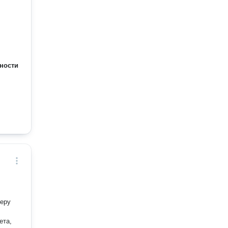
ности
феру
ета,