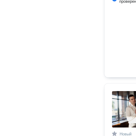
провере
Новый