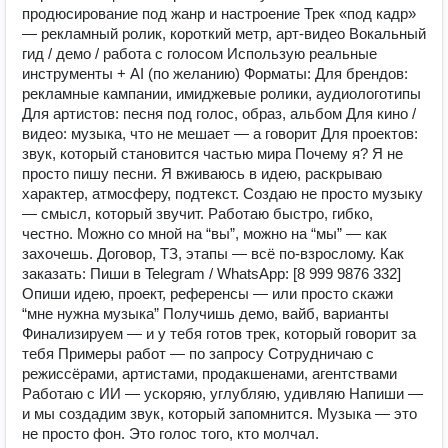
продюсирование под жанр и настроение Трек «под кадр»
— рекламный ролик, короткий метр, арт-видео Вокальный
гид / демо / работа с голосом Использую реальные
инструменты + AI (по желанию) Форматы: Для брендов:
рекламные кампании, имиджевые ролики, аудиологотипы
Для артистов: песня под голос, образ, альбом Для кино /
видео: музыка, что не мешает — а говорит Для проектов:
звук, который становится частью мира Почему я? Я не
просто пишу песни. Я вживаюсь в идею, раскрываю
характер, атмосферу, подтекст. Создаю не просто музыку
— смысл, который звучит. Работаю быстро, гибко,
честно. Можно со мной на “вы”, можно на “мы” — как
захочешь. Договор, ТЗ, этапы — всё по-взрослому. Как
заказать: Пиши в Telegram / WhatsApp: [8 999 9876 332]
Опиши идею, проект, референсы — или просто скажи
“мне нужна музыка” Получишь демо, вайб, варианты
Финализируем — и у тебя готов трек, который говорит за
тебя Примеры работ — по запросу Сотрудничаю с
режиссёрами, артистами, продакшенами, агентствами
Работаю с ИИ — ускоряю, углубляю, удивляю Напиши —
и мы создадим звук, который запомнится. Музыка — это
не просто фон. Это голос того, кто молчал.